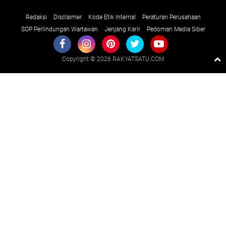
Redaksi
Disclaimer
Kode Etik Internal
Peraturan Perusahaan
SOP Perlindungan Wartawan
Jenjang Karir
Pedoman Media Siber
Copyright ©
2026 RAKYATSATU.COM
Premium
By
Raushan
Design
With
Shroff
Templates