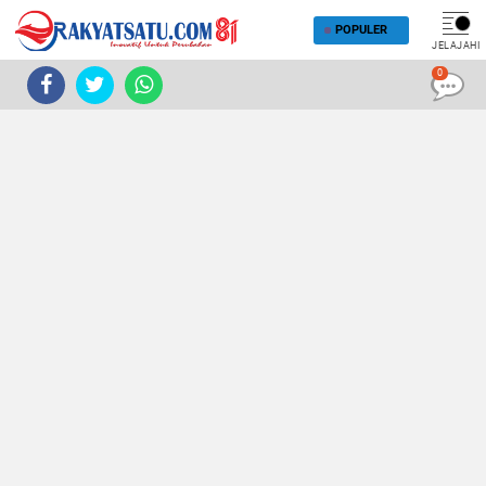
POPULER
JELAJAHI
0