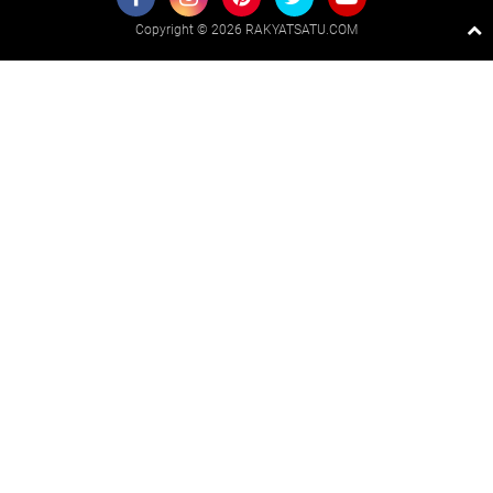
Copyright ©
2026 RAKYATSATU.COM
Premium
By
Raushan
Design
With
Shroff
Templates