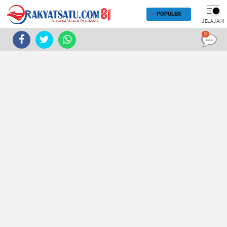
POPULER
JELAJAHI
0