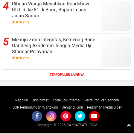
Ribuan Warga Meriahkan Roadshow
HUT RI ke 81 di Bone, Bupati Lepas
Jalan Santai
Menuju Zona Integritas, Kemenag Bone
Gandeng Akademisi hingga Media Uji
Standar Pelayanan
TERPOPULER LAINNYA
Redaksi
Disclaimer
Kode Etik Internal
Peraturan Perusahaan
SOP Perlindungan Wartawan
Jenjang Karir
Pedoman Media Siber
Copyright ©
2026 RAKYATSATU.COM
Premium
By
Raushan