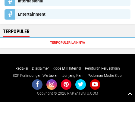
Internasional
Entertainment
TERPOPULER
TERPOPULER LAINNYA
Redaksi
Disclaimer
Kode Etik Internal
Peraturan Perusahaan
SOP Perlindungan Wartawan
Jenjang Karir
Pedoman Media Siber
Copyright ©
2026 RAKYATSATU.COM
Premium
By
Raushan
Design
With
Shroff
Templates