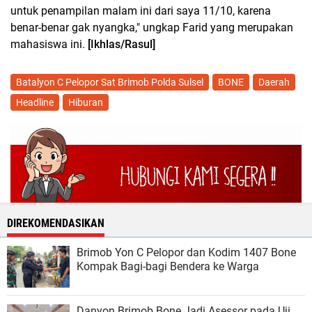
untuk penampilan malam ini dari saya 11/10, karena
benar-benar gak nyangka," ungkap Farid yang merupakan
mahasiswa ini.
[Ikhlas/Rasul]
Batalyon C Pelopor Sat Brimob Polda Sulsel
BONE
Daerah
Headline
Hiburan
DIREKOMENDASIKAN
Brimob Yon C Pelopor dan Kodim 1407 Bone
Kompak Bagi-bagi Bendera ke Warga
Danyon Brimob Bone Jadi Asessor pada Uji