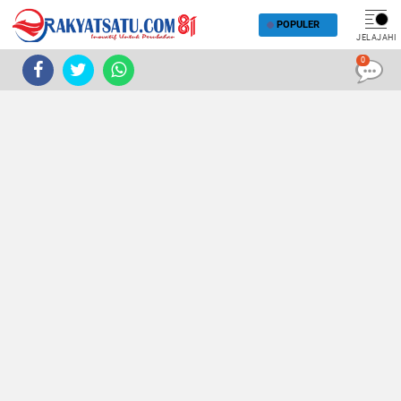
POPULER
JELAJAHI
0