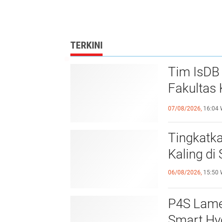
TERKINI
Tim IsDB 
Fakultas 
Krusial
07/08/2026,
16:04 
Tingkatk
Kaling d
06/08/2026,
15:50 
P4S Lamel
Smart Hy