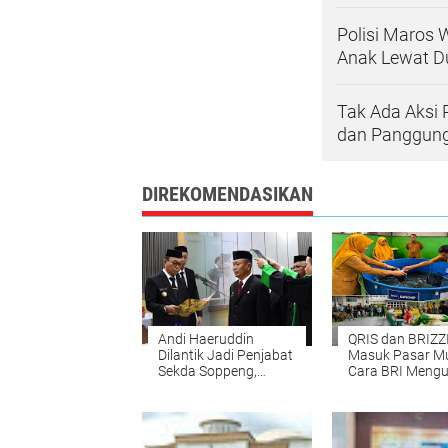
Polisi Maros 
Anak Lewat D
Tak Ada Aksi 
dan Panggung
DIREKOMENDASIKAN
Andi Haeruddin
QRIS dan BRIZZ
Dilantik Jadi Penjabat
Masuk Pasar M
Sekda Soppeng,
Cara BRI Meng
Bupati Suwardi
Pola Belanja W
Tekankan Stabilitas
Soppeng
Birokrasi