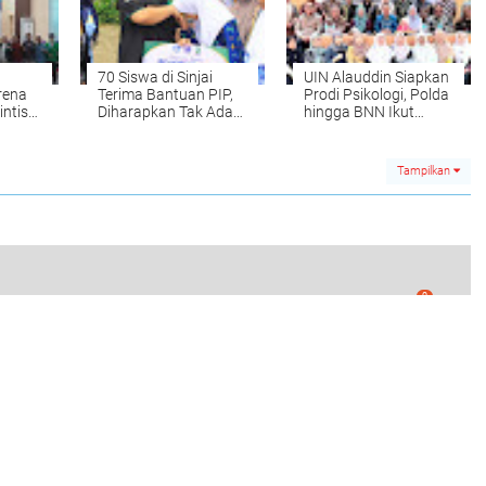
70 Siswa di Sinjai
UIN Alauddin Siapkan
rena
Terima Bantuan PIP,
Prodi Psikologi, Polda
intis
Diharapkan Tak Ada
hingga BNN Ikut
er
Lagi Anak Putus
Susun Arah
Sekolah
Pengembangannya
Tampilkan
0
o Tampil Menarik di Gerak Jalan Indah