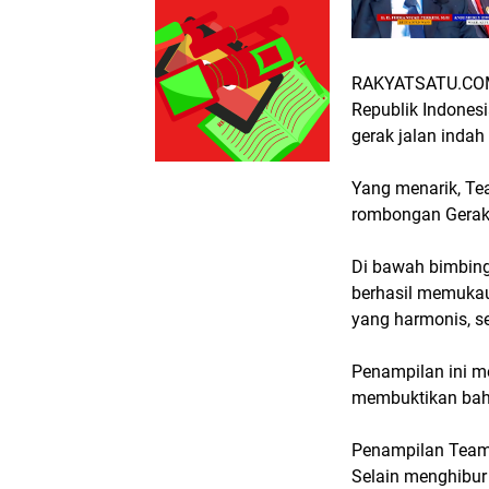
RAKYATSATU.COM,
Republik Indonesi
gerak jalan indah
Yang menarik, Te
rombongan Gerak 
Di bawah bimbing
berhasil memukau
yang harmonis, se
Penampilan ini m
membuktikan bahw
Penampilan Team
Selain menghibur 