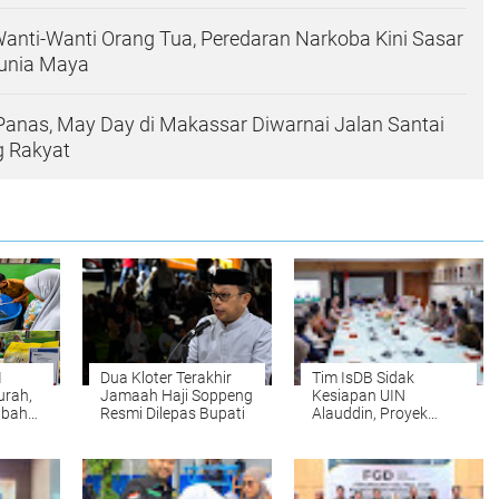
Wanti-Wanti Orang Tua, Peredaran Narkoba Kini Sasar
unia Maya
Panas, May Day di Makassar Diwarnai Jalan Santai
 Rakyat
I
Dua Kloter Terakhir
Tim IsDB Sidak
urah,
Jamaah Haji Soppeng
Kesiapan UIN
ubah
Resmi Dilepas Bupati
Alauddin, Proyek
arga
Fakultas Kedokteran
Rp1 Triliun Masuk
Tahap Krusial