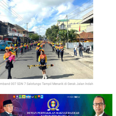
mband 007 SDN 7 Salotungo Tampil Menarik di Gerak Jalan Indah