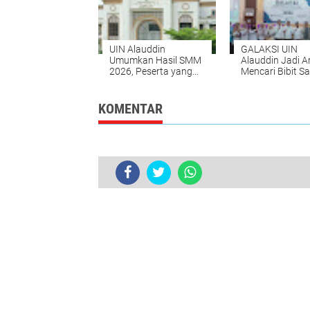
UIN Alauddin
GALAKSI UIN
Umumkan Hasil SMM
Alauddin Jadi A
2026, Peserta yang
Mencari Bibit Sa
Terlambat Registrasi
Muda Berkarakt
Dianggap Mundur
KOMENTAR
Team Drumband 007 SDN 7 Salotung