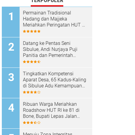
TERPOPULER
Permainan Tradisional
Hadang dan Majjeka
Meriahkan Peringatan HUT RI
di Sibulue
Datang ke Pentas Seni
Sibulue, Andi Nurjaya Puji
Panitia dan Pemerintah
Kecamatan
Tingkatkan Kompetensi
Aparat Desa, 65 Kadus-Kaling
di Sibulue Adu Kemampuan
Berpidato
Ribuan Warga Meriahkan
Roadshow HUT RI ke 81 di
Bone, Bupati Lepas Jalan
Santai
Menuju Zona Integritas,