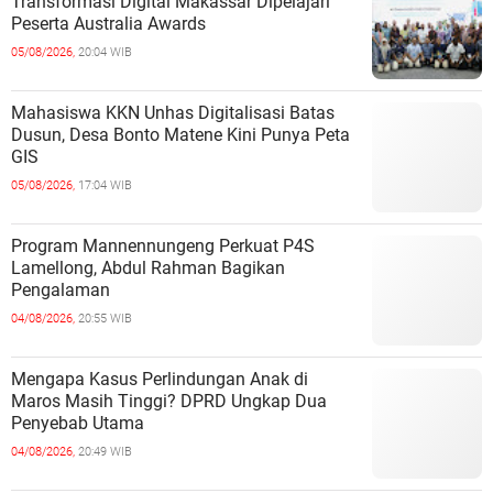
Transformasi Digital Makassar Dipelajari
Peserta Australia Awards
05/08/2026,
20:04 WIB
Mahasiswa KKN Unhas Digitalisasi Batas
Dusun, Desa Bonto Matene Kini Punya Peta
GIS
05/08/2026,
17:04 WIB
Program Mannennungeng Perkuat P4S
Lamellong, Abdul Rahman Bagikan
Pengalaman
04/08/2026,
20:55 WIB
Mengapa Kasus Perlindungan Anak di
Maros Masih Tinggi? DPRD Ungkap Dua
Penyebab Utama
04/08/2026,
20:49 WIB