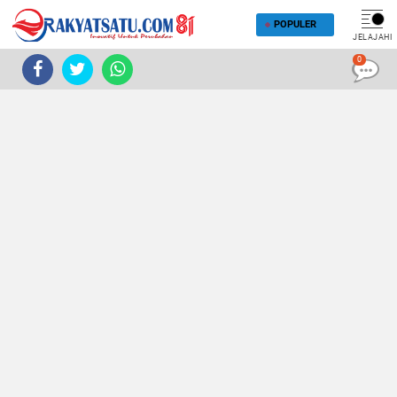
POPULER
JELAJAHI
0