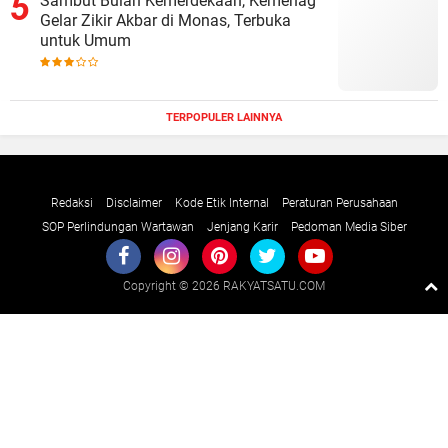
Sambut Bulan Kemerdekaan, Kemenag
Gelar Zikir Akbar di Monas, Terbuka
untuk Umum
TERPOPULER LAINNYA
Redaksi
Disclaimer
Kode Etik Internal
Peraturan Perusahaan
SOP Perlindungan Wartawan
Jenjang Karir
Pedoman Media Siber
Copyright ©
2026 RAKYATSATU.COM
Premium
By
Raushan
Design
With
Shroff
Templates