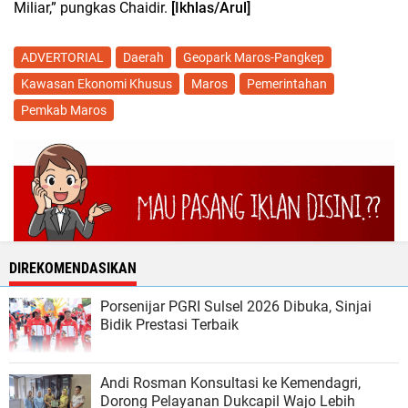
Miliar,” pungkas Chaidir.
[Ikhlas/Arul]
ADVERTORIAL
Daerah
Geopark Maros-Pangkep
Kawasan Ekonomi Khusus
Maros
Pemerintahan
Pemkab Maros
DIREKOMENDASIKAN
Porsenijar PGRI Sulsel 2026 Dibuka, Sinjai
Bidik Prestasi Terbaik
Andi Rosman Konsultasi ke Kemendagri,
Dorong Pelayanan Dukcapil Wajo Lebih