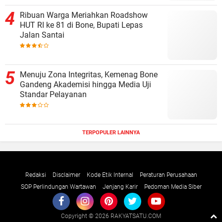
Ribuan Warga Meriahkan Roadshow
HUT RI ke 81 di Bone, Bupati Lepas
Jalan Santai
Menuju Zona Integritas, Kemenag Bone
Gandeng Akademisi hingga Media Uji
Standar Pelayanan
TERPOPULER LAINNYA
Redaksi
Disclaimer
Kode Etik Internal
Peraturan Perusahaan
SOP Perlindungan Wartawan
Jenjang Karir
Pedoman Media Siber
Copyright ©
2026 RAKYATSATU.COM
Premium