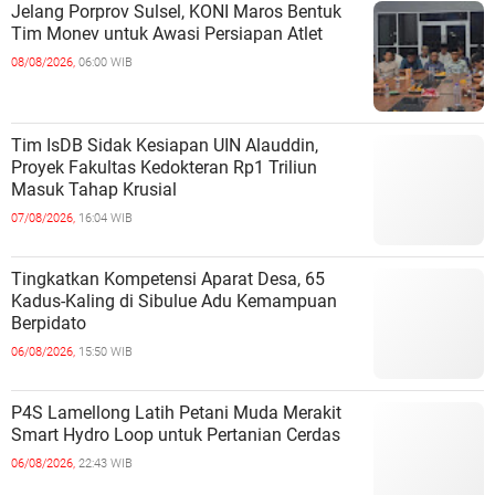
Jelang Porprov Sulsel, KONI Maros Bentuk
Tim Monev untuk Awasi Persiapan Atlet
08/08/2026,
06:00 WIB
Tim IsDB Sidak Kesiapan UIN Alauddin,
Proyek Fakultas Kedokteran Rp1 Triliun
Masuk Tahap Krusial
07/08/2026,
16:04 WIB
Tingkatkan Kompetensi Aparat Desa, 65
Kadus-Kaling di Sibulue Adu Kemampuan
Berpidato
06/08/2026,
15:50 WIB
P4S Lamellong Latih Petani Muda Merakit
Smart Hydro Loop untuk Pertanian Cerdas
06/08/2026,
22:43 WIB