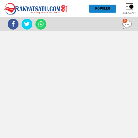
POPULER
JELAJAHI
0