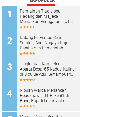
TERPOPULER
Permainan Tradisional
Hadang dan Majjeka
Meriahkan Peringatan HUT RI
di Sibulue
Datang ke Pentas Seni
Sibulue, Andi Nurjaya Puji
Panitia dan Pemerintah
Kecamatan
Tingkatkan Kompetensi
Aparat Desa, 65 Kadus-Kaling
di Sibulue Adu Kemampuan
Berpidato
Ribuan Warga Meriahkan
Roadshow HUT RI ke 81 di
Bone, Bupati Lepas Jalan
Santai
Menuju Zona Integritas,