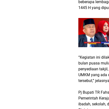
beberapa lembag
1445 H yang dipus
“Kegiatan ini d
bulan puasa mulia
penyediaan takji
UMKM yang ada di
tersebut,” jelasnya
Pj Bupati TR Fah
Pemerintah Keraj
ibadah, sekolah,