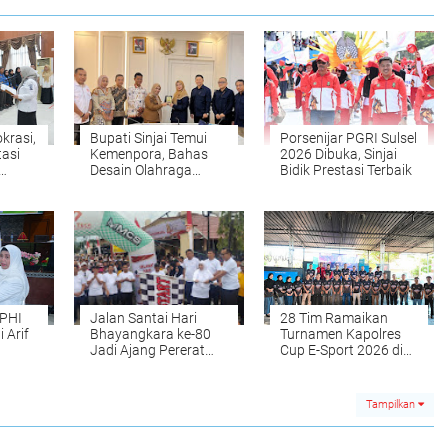
krasi,
Bupati Sinjai Temui
Porsenijar PGRI Sulsel
tasi
Kemenpora, Bahas
2026 Dibuka, Sinjai
Desain Olahraga
Bidik Prestasi Terbaik
Daerah hingga
Fasilitas Atlet
IPHI
Jalan Santai Hari
28 Tim Ramaikan
 Arif
Bhayangkara ke-80
Turnamen Kapolres
Jadi Ajang Pererat
Cup E-Sport 2026 di
ah dan
Sinergi Polri dan
Sinjai, Bidik Kapolri
at
Masyarakat di Sinjai
Cup
Tampilkan