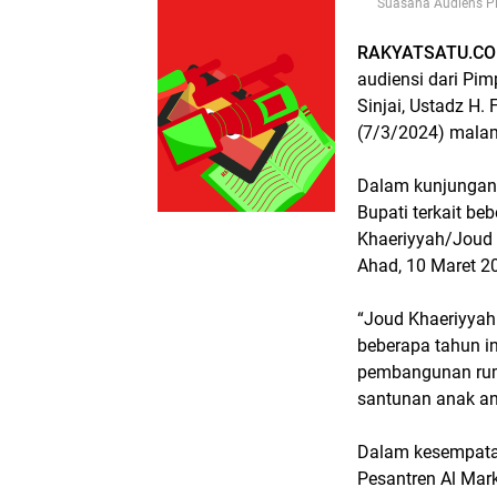
Suasana Audiens Pi
RAKYATSATU.CO
audiensi dari Pi
Sinjai, Ustadz H.
(7/3/2024) mala
Dalam kunjungan 
Bupati terkait b
Khaeriyyah/Joud 
Ahad, 10 Maret 2
“Joud Khaeriyyah
beberapa tahun in
pembangunan rum
santunan anak an
Dalam kesempatan
Pesantren Al Mark