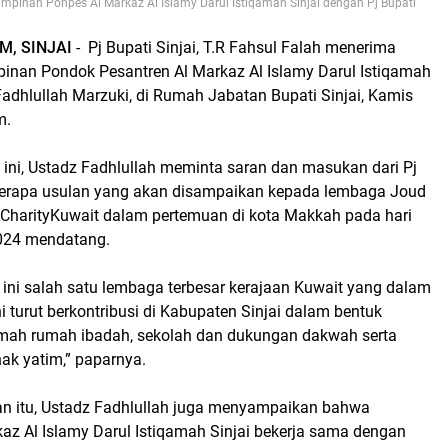
mpinan Ponpes Al Markaz Al Islamy Darul Istiqamah Sinjai dengan Pj Bupati
M, SINJAI
- Pj Bupati Sinjai, T.R Fahsul Falah menerima
mpinan Pondok Pesantren Al Markaz Al Islamy Darul Istiqamah
 Fadhlullah Marzuki, di Rumah Jabatan Bupati Sinjai, Kamis
m.
ini, Ustadz Fadhlullah meminta saran dan masukan dari Pj
eberapa usulan yang akan disampaikan kepada lembaga Joud
CharityKuwait dalam pertemuan di kota Makkah pada hari
024 mendatang.
 ini salah satu lembaga terbesar kerajaan Kuwait yang dalam
i turut berkontribusi di Kabupaten Sinjai dalam bentuk
ah rumah ibadah, sekolah dan dukungan dakwah serta
ak yatim,” paparnya.
 itu, Ustadz Fadhlullah juga menyampaikan bahwa
az Al Islamy Darul Istiqamah Sinjai bekerja sama dengan