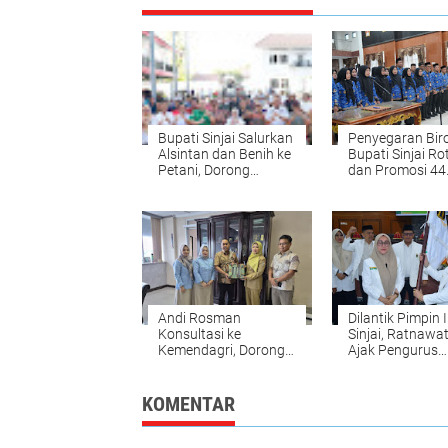
Bupati Sinjai Salurkan
Penyegaran Biro
Alsintan dan Benih ke
Bupati Sinjai Ro
Petani, Dorong
dan Promosi 44
Produktivitas
Pejabat
Pertanian
Andi Rosman
Dilantik Pimpin 
Konsultasi ke
Sinjai, Ratnawati
Kemendagri, Dorong
Ajak Pengurus
Pelayanan Dukcapil
Perkuat Ukhuw
Wajo Lebih Modern
Pembinaan Um
KOMENTAR