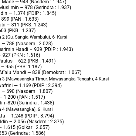
n Mane — 943 (Nasdem : 1.947)
Muslimin – 978 (Gerindra : 1.937)
din — 1.374 (PDIP : 1.845)
899 (PAN : 1.633)
abi – 811 (PKS: 1.243)
603 (PKB : 1.237)
 2 (Gu, Sangia Wambulu), 6 Kursi
— 788 (Nasdem : 2.028)
usrimin Haadi – 939 (PDIP : 1.943)
— 927 (PKN : 1.616)
aulus – 622 (PKB : 1.491)
– 955 (PBB: 1.187)
Af’alu Mahdi — 838 (Demokrat : 1.067)
h 3 (Mawasangka Timur, Mawasangka Tengah), 4 Kursi
afrini — 1.169 (PDIP : 2.394)
 – 690 (Nasdem : 1.807)
– 1.200 (PAN : 1.517)
n -820 (Gerindra : 1.438)
h 4 (Mawasangka), 6 Kursi
fa — 1.248 (PDIP : 3.794)
din – 2.056 (Nasdem : 2.375)
 1.615 (Golkar : 2.057)
853 (Gerindra : 1.586)