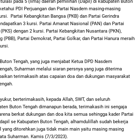
tulasi pada 5 (lima) daerah pemilihan (Dapil) di kabupaten Buton
iketahui PDI Perjuangan dan Partai Nasdem masing-masing
ursi. Partai Kebangkitan Bangsa (PKB) dan Partai Gerindra
dapatkan 3 kursi. Partai Amanat Nasional (PAN) dan Partai
 (PKS) dengan 2 kursi. Partai Kebangkitan Nusantara (PKN),
ng (PBB), Partai Demokrat, Partai Golkar, dan Partai Hanura meraih
ursi.
Buton Tengah, yang juga menjabat Ketua DPD Nasdem
engah, Suharman melalui siaran persnya yang juga diterima
aikan terimakasih atas capaian doa dan dukungan masyarakat
engah.
ukur, berterimakasih, kepada Allah, SWT, dan seluruh
ten Buton Tengah dimanapun berada, terimakasih ini sengaja
rena berkat dukungan dan doa kita semua sehingga kader Partai
apil se Kabupaten Buton Tengah, alhamdulillah sudah bekerja
 yang ditorehkan juga tidak main main yaitu masing masing
Kata Suharman. Kamis (7/3/2023).