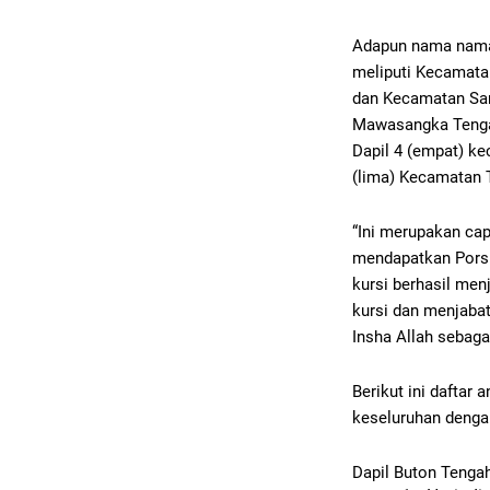
Adapun nama nama pa
meliputi Kecamata
dan Kecamatan San
Mawasangka Tenga
Dapil 4 (empat) k
(lima) Kecamatan T
“Ini merupakan cap
mendapatkan Pors
kursi berhasil me
kursi dan menjabat
Insha Allah sebag
Berikut ini dafta
keseluruhan denga
Dapil Buton Tengah