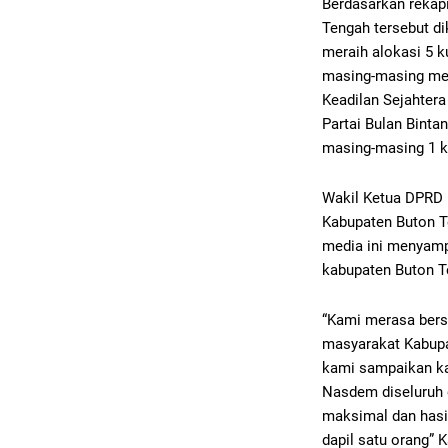
Berdasarkan rekapi
Tengah tersebut d
meraih alokasi 5 k
masing-masing men
Keadilan Sejahtera
Partai Bulan Binta
masing-masing 1 k
Wakil Ketua DPRD 
Kabupaten Buton T
media ini menyamp
kabupaten Buton T
“Kami merasa bersy
masyarakat Kabupa
kami sampaikan ka
Nasdem diseluruh d
maksimal dan hasil
dapil satu orang” 