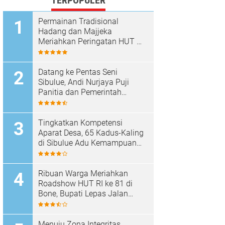
TERPOPULER
Permainan Tradisional
Hadang dan Majjeka
Meriahkan Peringatan HUT RI
di Sibulue
Datang ke Pentas Seni
Sibulue, Andi Nurjaya Puji
Panitia dan Pemerintah
Kecamatan
Tingkatkan Kompetensi
Aparat Desa, 65 Kadus-Kaling
di Sibulue Adu Kemampuan
Berpidato
Ribuan Warga Meriahkan
Roadshow HUT RI ke 81 di
Bone, Bupati Lepas Jalan
Santai
Menuju Zona Integritas,