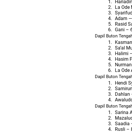
1.
Hariadi
2.
La Ode 
3.
Syarifud
4.
Adam — 
5.
Rasid S
6.
Gani – 
Dapil Buton Tengah
1.
Kasman 
2.
Sa’al M
3.
Halimi 
4.
Hasim P
5.
Nurman 
6.
La Ode 
Dapil Buton Tenga
1.
Hendi Sy
2.
Samirun
3.
Dahlan 
4.
Awaluddi
Dapil Buton Tenga
1.
Sarina A
2.
Mazalud
3.
Saadia –
4.
Rusli – 