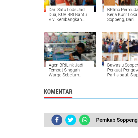
Dari Satu Lods Jadi
BRImo Permud
Dua, KUR BRI Bantu
Kerja Kurir Loka
Vivi Kembangkan
Soppeng, Dari
Usaha Baju Muslimah
Pesanan hingg
di Pasar Batu-Batu
Pembayaran
Agen BRILink Jadi
Bawaslu Soppe
Tempat Singgah
Perkuat Penga
Warga Sebelum
Partisipatif, Si
Belanja ke Pasar
Kader Hadapi P
2029
KOMENTAR
Pemkab Soppeng 