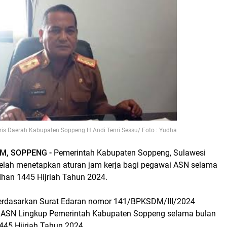
ris Daerah Kabupaten Soppeng H Andi Tenri Sessu/ Foto : Yudha
M, SOPPENG -
Pemerintah Kabupaten Soppeng, Sulawesi
 telah menetapkan aturan jam kerja bagi pegawai ASN selama
han 1445 Hijriah Tahun 2024.
berdasarkan Surat Edaran nomor 141/BPKSDM/III/2024
a ASN Lingkup Pemerintah Kabupaten Soppeng selama bulan
45 Hijriah Tahun 2024.