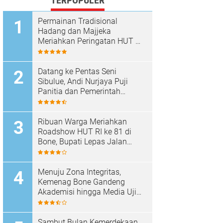
TERPOPULER
Permainan Tradisional
Hadang dan Majjeka
Meriahkan Peringatan HUT RI
di Sibulue
Datang ke Pentas Seni
Sibulue, Andi Nurjaya Puji
Panitia dan Pemerintah
Kecamatan
Ribuan Warga Meriahkan
Roadshow HUT RI ke 81 di
Bone, Bupati Lepas Jalan
Santai
Menuju Zona Integritas,
Kemenag Bone Gandeng
Akademisi hingga Media Uji
Standar Pelayanan
Sambut Bulan Kemerdekaan,