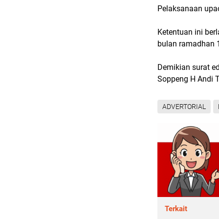
Pelaksanaan upac
Ketentuan ini be
bulan ramadhan 1
Demikian surat e
Soppeng H Andi T
ADVERTORIAL
Terkait