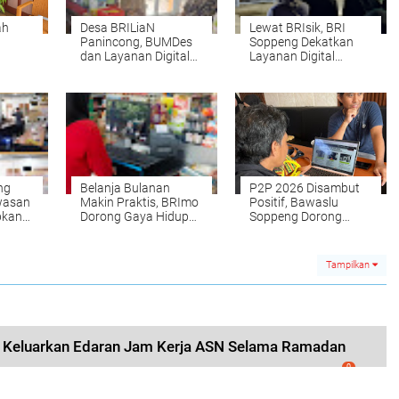
ah
Desa BRILiaN
Lewat BRIsik, BRI
l
Panincong, BUMDes
Soppeng Dekatkan
dan Layanan Digital
Layanan Digital
a
BRI Menjadi Mesin
kepada Generasi
Pertumbuhan
Muda
Ekonomi Desa
ng
Belanja Bulanan
P2P 2026 Disambut
wasan
Makin Praktis, BRImo
Positif, Bawaslu
apkan
Dorong Gaya Hidup
Soppeng Dorong
emilu
Cashless di Soppeng
Gerakan Pengawasan
Bersama
Tampilkan
Keluarkan Edaran Jam Kerja ASN Selama Ramadan
0