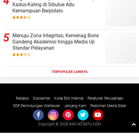
Kadus-Kaling di Sibulue Adu
Kemampuan Berpidato
Menuju Zona Integritas, Kemenag Bone
Gandeng Akademisi hingga Media Uji
Standar Pelayanan
TERPOPULER LAINNYA
Redaksi
Disclaimer
Kode Etik Internal
Peraturan Perusahaan
SOP Perlindungan Wartawan
Jenjang Karir
Pedoman Media Siber
Copyright ©
2026 RAKYATSATU.COM
Premium
By
Raushan
Design