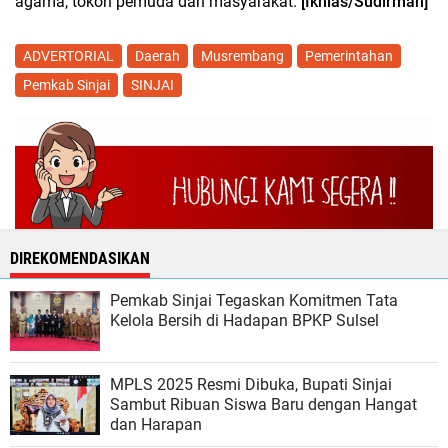
agama, tokoh pemuda dan masyarakat.
[Ikhlas/Sudirman]
ADVERTORIAL
Daerah
Musrembang
Pemerintahan
Pemkab Sinjai
SINJAI
DIREKOMENDASIKAN
Pemkab Sinjai Tegaskan Komitmen Tata
Kelola Bersih di Hadapan BPKP Sulsel
MPLS 2025 Resmi Dibuka, Bupati Sinjai
Sambut Ribuan Siswa Baru dengan Hangat
dan Harapan