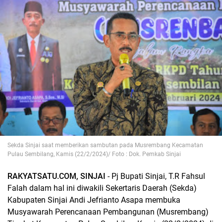
Sekda Sinjai saat memberikan sambutan pada Musrembang Kecamatan
Pulau Sembilang, Kamis (22/2/2024)/ Foto : Dok. Pemkab Sinjai
RAKYATSATU.COM, SINJAI
- Pj Bupati Sinjai, T.R Fahsul
Falah dalam hal ini diwakili Sekertaris Daerah (Sekda)
Kabupaten Sinjai Andi Jefrianto Asapa membuka
Musyawarah Perencanaan Pembangunan (Musrembang)