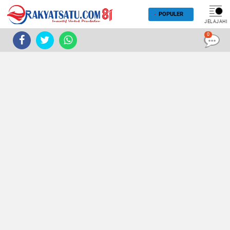
POPULER
JELAJAHI
0