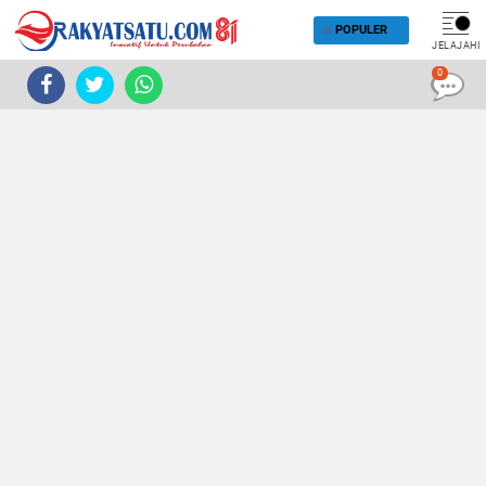
POPULER
JELAJAHI
0