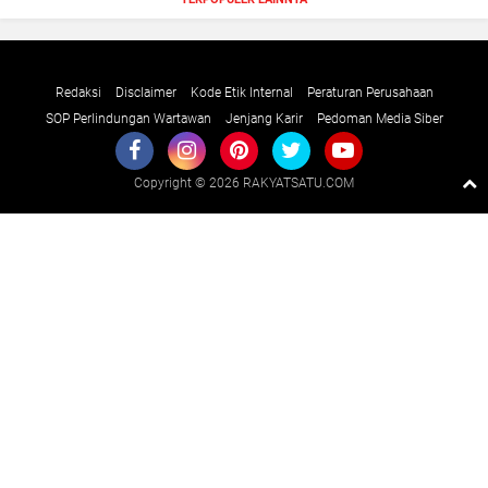
Redaksi
Disclaimer
Kode Etik Internal
Peraturan Perusahaan
SOP Perlindungan Wartawan
Jenjang Karir
Pedoman Media Siber
Copyright ©
2026 RAKYATSATU.COM
Premium
By
Raushan
Design
With
Shroff
Templates