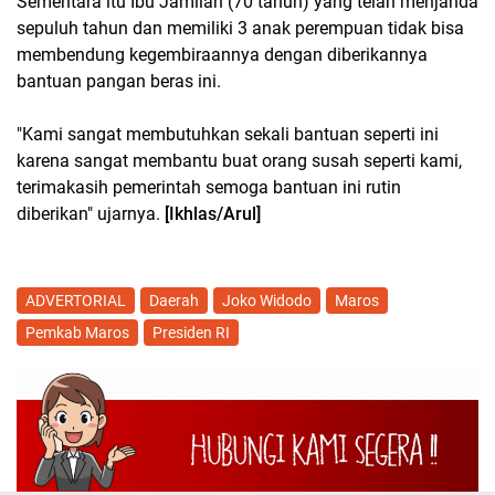
Sementara itu Ibu Jamilah (70 tahun) yang telah menjanda
sepuluh tahun dan memiliki 3 anak perempuan tidak bisa
membendung kegembiraannya dengan diberikannya
bantuan pangan beras ini.
"Kami sangat membutuhkan sekali bantuan seperti ini
karena sangat membantu buat orang susah seperti kami,
terimakasih pemerintah semoga bantuan ini rutin
diberikan" ujarnya.
[Ikhlas/Arul]
ADVERTORIAL
Daerah
Joko Widodo
Maros
Pemkab Maros
Presiden RI