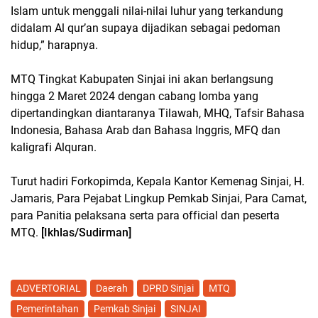
Islam untuk menggali nilai-nilai luhur yang terkandung
didalam Al qur’an supaya dijadikan sebagai pedoman
hidup,” harapnya.
MTQ Tingkat Kabupaten Sinjai ini akan berlangsung
hingga 2 Maret 2024 dengan cabang lomba yang
dipertandingkan diantaranya Tilawah, MHQ, Tafsir Bahasa
Indonesia, Bahasa Arab dan Bahasa Inggris, MFQ dan
kaligrafi Alquran.
Turut hadiri Forkopimda, Kepala Kantor Kemenag Sinjai, H.
Jamaris, Para Pejabat Lingkup Pemkab Sinjai, Para Camat,
para Panitia pelaksana serta para official dan peserta
MTQ.
[Ikhlas/Sudirman]
ADVERTORIAL
Daerah
DPRD Sinjai
MTQ
Pemerintahan
Pemkab Sinjai
SINJAI