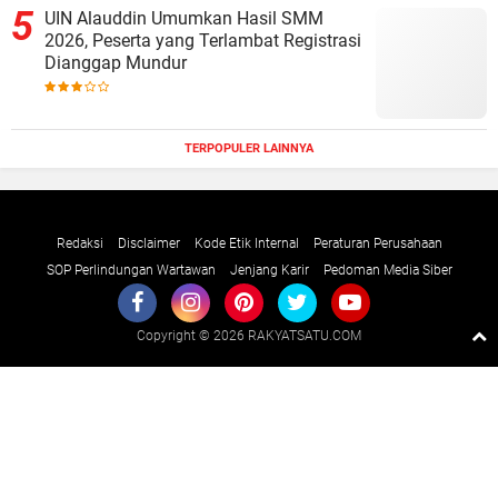
UIN Alauddin Umumkan Hasil SMM
2026, Peserta yang Terlambat Registrasi
Dianggap Mundur
TERPOPULER LAINNYA
Redaksi
Disclaimer
Kode Etik Internal
Peraturan Perusahaan
SOP Perlindungan Wartawan
Jenjang Karir
Pedoman Media Siber
Copyright ©
2026 RAKYATSATU.COM
Premium
By
Raushan
Design
With
Shroff
Templates