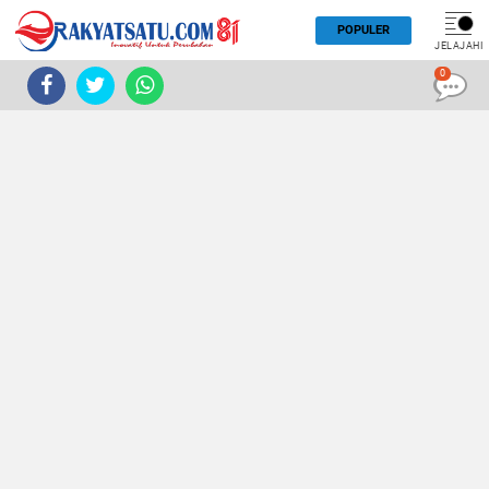
POPULER
JELAJAHI
0