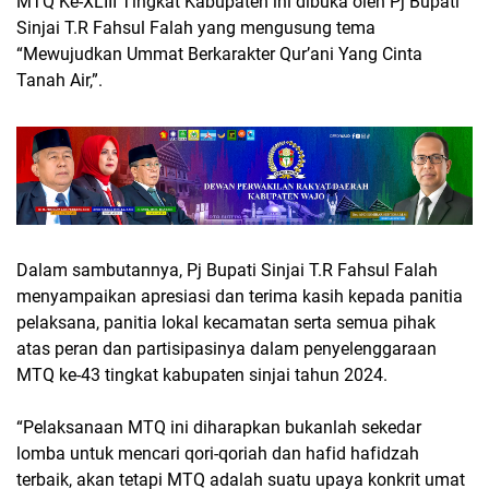
MTQ Ke-XLIII Tingkat Kabupaten ini dibuka oleh Pj Bupati
Sinjai T.R Fahsul Falah yang mengusung tema
“Mewujudkan Ummat Berkarakter Qur’ani Yang Cinta
Tanah Air,”.
Dalam sambutannya, Pj Bupati Sinjai T.R Fahsul Falah
menyampaikan apresiasi dan terima kasih kepada panitia
pelaksana, panitia lokal kecamatan serta semua pihak
atas peran dan partisipasinya dalam penyelenggaraan
MTQ ke-43 tingkat kabupaten sinjai tahun 2024.
“Pelaksanaan MTQ ini diharapkan bukanlah sekedar
lomba untuk mencari qori-qoriah dan hafid hafidzah
terbaik, akan tetapi MTQ adalah suatu upaya konkrit umat