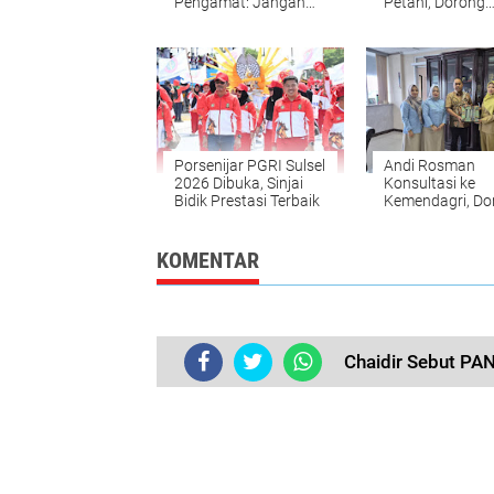
Pengamat: Jangan
Petani, Dorong
Gunakan Hak Khusus
Produktivitas
untuk Persoalan
Pertanian
Teknis
Porsenijar PGRI Sulsel
Andi Rosman
2026 Dibuka, Sinjai
Konsultasi ke
Bidik Prestasi Terbaik
Kemendagri, Do
Pelayanan Dukc
Wajo Lebih Mod
KOMENTAR
Chaidir Sebut PA