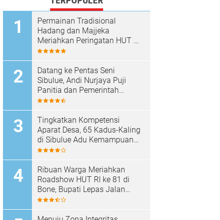
TERPOPULER
Permainan Tradisional
Hadang dan Majjeka
Meriahkan Peringatan HUT RI
di Sibulue
Datang ke Pentas Seni
Sibulue, Andi Nurjaya Puji
Panitia dan Pemerintah
Kecamatan
Tingkatkan Kompetensi
Aparat Desa, 65 Kadus-Kaling
di Sibulue Adu Kemampuan
Berpidato
Ribuan Warga Meriahkan
Roadshow HUT RI ke 81 di
Bone, Bupati Lepas Jalan
Santai
Menuju Zona Integritas,