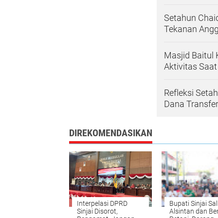
Setahun Chaid
Tekanan Ang
Masjid Baitul
Aktivitas Saa
Refleksi Seta
Dana Transfe
DIREKOMENDASIKAN
Interpelasi DPRD
Bupati Sinjai Sa
Sinjai Disorot,
Alsintan dan Be