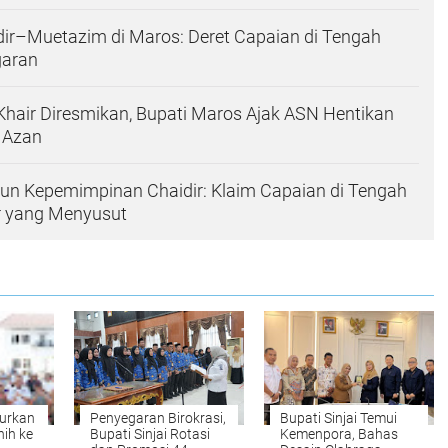
ir–Muetazim di Maros: Deret Capaian di Tengah
garan
 Khair Diresmikan, Bupati Maros Ajak ASN Hentikan
t Azan
hun Kepemimpinan Chaidir: Klaim Capaian di Tengah
r yang Menyusut
lurkan
Penyegaran Birokrasi,
Bupati Sinjai Temui
nih ke
Bupati Sinjai Rotasi
Kemenpora, Bahas