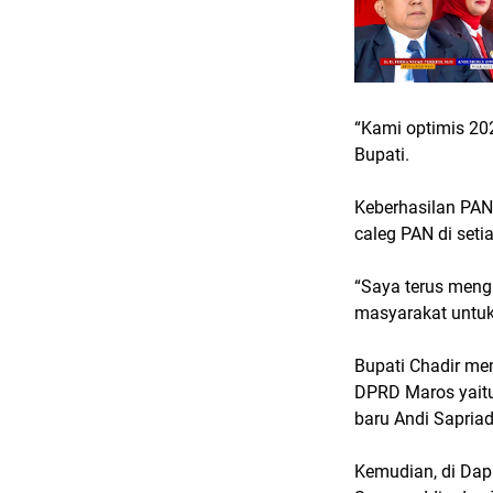
“Kami optimis 202
Bupati.
Keberhasilan PAN 
caleg PAN di seti
“Saya terus mengi
masyarakat untuk 
Bupati Chadir men
DPRD Maros yait
baru Andi Sapriad
Kemudian, di Dapi