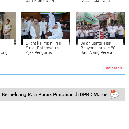
dan Promosi 44
Desain Olahraga
Pejabat
Daerah hingga
Fasilitas Atlet
Dilantik Pimpin IPHI
Jalan Santai Hari
Sinjai, Ratnawati Arif
Bhayangkara ke-80
rong
Ajak Pengurus
Jadi Ajang Pererat
apil
Perkuat Ukhuwah dan
Sinergi Polri dan
ern
Pembinaan Umat
Masyarakat di Sinjai
Tampilkan
0
N Berpeluang Raih Pucuk Pimpinan di DPRD Maros