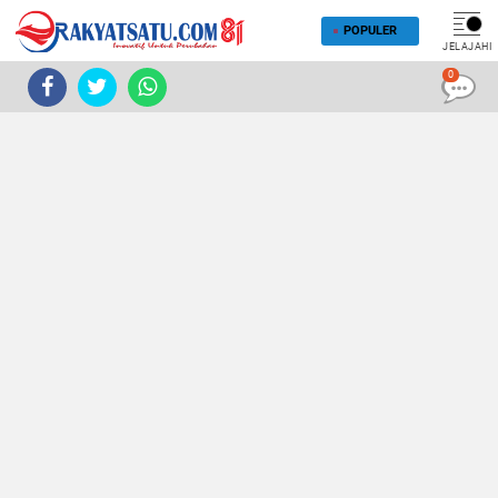
POPULER
JELAJAHI
0