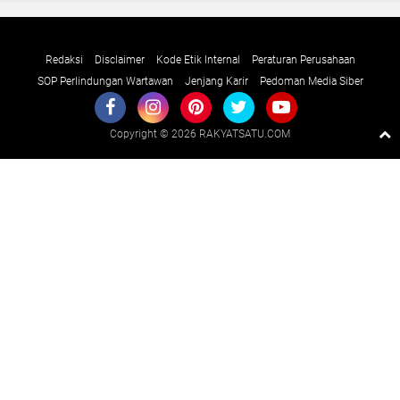
Redaksi
Disclaimer
Kode Etik Internal
Peraturan Perusahaan
SOP Perlindungan Wartawan
Jenjang Karir
Pedoman Media Siber
Copyright ©
2026 RAKYATSATU.COM
Premium
By
Raushan
Design
With
Shroff
Templates