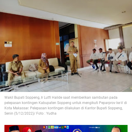
Wakil Bupati Soppeng, Ir Lutfi Halide saat memberikan sambutan pada
pelepasan kontingen Kabupaten Soppeng untuk mengikuti Peparprov ke-V di
Kota Makassar. Pelepasan kontingen dilakukan di Kantor Bupati Soppeng,
Senin (5/12/2022)/ Foto : Yudha