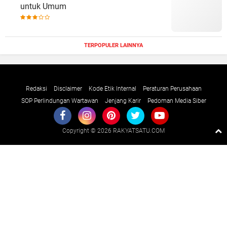
untuk Umum
TERPOPULER LAINNYA
Redaksi
Disclaimer
Kode Etik Internal
Peraturan Perusahaan
SOP Perlindungan Wartawan
Jenjang Karir
Pedoman Media Siber
Copyright ©
2026 RAKYATSATU.COM
Premium
By
Raushan
Design
With
Shroff
Templates