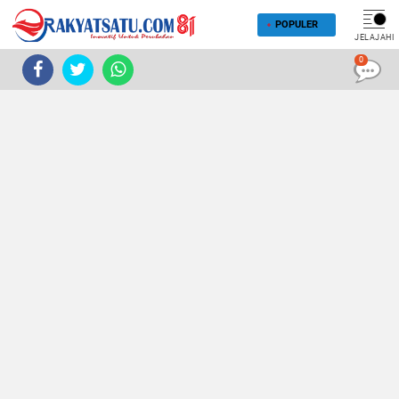
POPULER
JELAJAHI
0