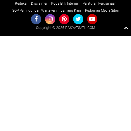
Redaksi
Disclaimer
Kode Etik Internal
Peraturan Perusahaan
SOP Perlindungan Wartawan
Jenjang Karir
Pedoman Media Siber
Copyright ©
2026 RAKYATSATU.COM
Premium
By
Raushan
Design
With
Shroff
Templates