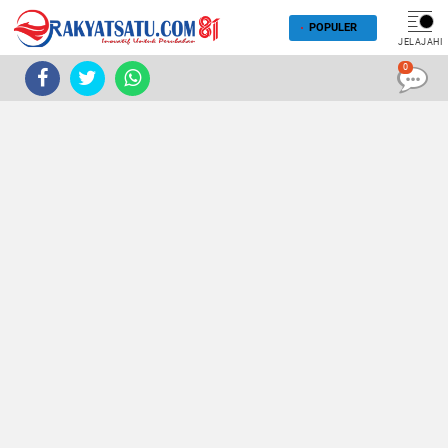
POPULER
JELAJAHI
0