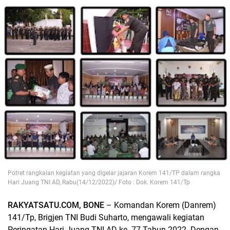
Potret rangkaian kegiatan yang digelar jajaran Korem 141/TP dalam rangka
Hari Juang TNI AD, Rabu(14/12/2022)/ Foto : Dok. Korem 141/Tp
RAKYATSATU.COM, BONE
– Komandan Korem (Danrem)
141/Tp, Brigjen TNI Budi Suharto, mengawali kegiatan
Peringatan Hari Juang TNI AD ke -77 Tahun 2022. Dengan