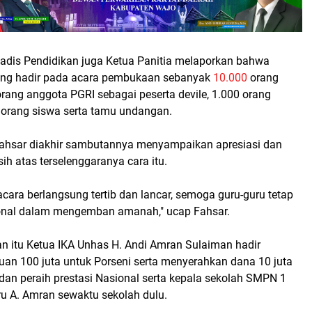
Kadis Pendidikan juga Ketua Panitia melaporkan bahwa
ang hadir pada acara pembukaan sebanyak
10.000
orang
0 orang anggota PGRI sebagai peserta devile, 1.000 orang
0 orang siswa serta tamu undangan.
ahsar diakhir sambutannya menyampaikan apresiasi dan
ih atas terselenggaranya cara itu.
acara berlangsung tertib dan lancar, semoga guru-guru tetap
ional dalam mengemban amanah," ucap Fahsar.
 itu Ketua IKA Unhas H. Andi Amran Sulaiman hadir
an 100 juta untuk Porseni serta menyerahkan dana 10 juta
dan peraih prestasi Nasional serta kepala sekolah SMPN 1
u A. Amran sewaktu sekolah dulu.