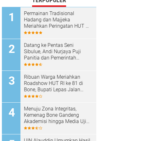
TERPOPULER
Permainan Tradisional
Hadang dan Majjeka
Meriahkan Peringatan HUT RI
di Sibulue
Datang ke Pentas Seni
Sibulue, Andi Nurjaya Puji
Panitia dan Pemerintah
Kecamatan
Ribuan Warga Meriahkan
Roadshow HUT RI ke 81 di
Bone, Bupati Lepas Jalan
Santai
Menuju Zona Integritas,
Kemenag Bone Gandeng
Akademisi hingga Media Uji
Standar Pelayanan
UIN Alauddin Umumkan Hasil