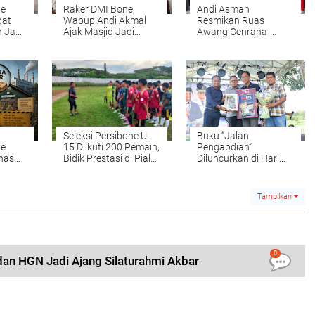
ne
Raker DMI Bone,
Andi Asman
pat
Wabup Andi Akmal
Resmikan Ruas
n Jadi
Ajak Masjid Jadi
Awang Cenrana-
Pusat Pembinaan
Lebongnge, Akses
Umat
Warga Kini Lebih
Mudah
Seleksi Persibone U-
Buku “Jalan
ne
15 Diikuti 200 Pemain,
Pengabdian”
has
Bidik Prestasi di Piala
Diluncurkan di Hari
ana
Soeratin 2026
Ulang Tahun BupAAS
Tampilkan
0
an HGN Jadi Ajang Silaturahmi Akbar