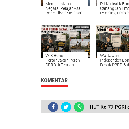
Menuju Istana
Plt Kadisdik Bo
Negara, Pelajar Asal
Canangkan Em
Bone Diberi Motivasi
Prioritas, Disipli
Langsung oleh Bupati
Sorotan
WIB Bone
Wartawan
Pertanyakan Peran
Independen Bo
DPRD di Tengah
Desak DPRD Ba
Polemik Daerah: Wakil
Transparansi D
Rakyat ke Mana?
CSR
KOMENTAR
HUT Ke-77 PGRI d