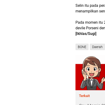
Selin itu pada pe
menampilkan sena
Pada momen itu 2
devile Porseni 
[Ikhlas/Sugi]
BONE
Daerah
Terkait