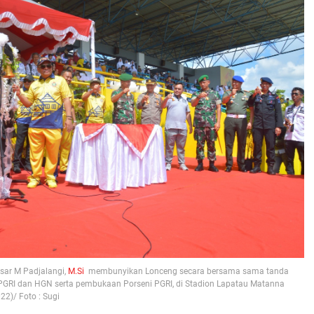
sar M Padjalangi,
M.Si
membunyikan Lonceng secara bersama sama tanda
PGRI dan HGN serta pembukaan Porseni PGRI, di Stadion Lapatau Matanna
22)/ Foto : Sugi