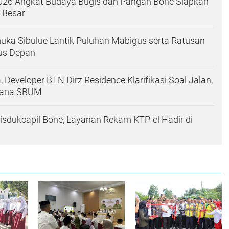
026 Angkat Budaya Bugis dan Pangan Bone Siapkan
 Besar
ka Sibulue Lantik Puluhan Mabigus serta Ratusan
us Depan
 Developer BTN Dirz Residence Klarifikasi Soal Jalan,
Dana SBUM
Disdukcapil Bone, Layanan Rekam KTP-el Hadir di