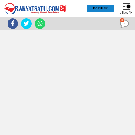
POPULER
JELAJAHI
0