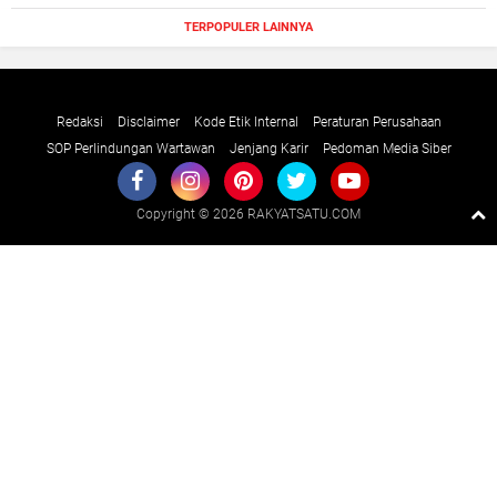
TERPOPULER LAINNYA
Redaksi
Disclaimer
Kode Etik Internal
Peraturan Perusahaan
SOP Perlindungan Wartawan
Jenjang Karir
Pedoman Media Siber
Copyright ©
2026 RAKYATSATU.COM
Premium
By
Raushan
Design
With
Shroff
Templates