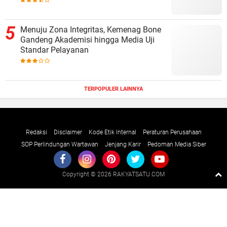
Menuju Zona Integritas, Kemenag Bone
Gandeng Akademisi hingga Media Uji
Standar Pelayanan
TERPOPULER LAINNYA
Redaksi
Disclaimer
Kode Etik Internal
Peraturan Perusahaan
SOP Perlindungan Wartawan
Jenjang Karir
Pedoman Media Siber
Copyright ©
2026 RAKYATSATU.COM
Premium
By
Raushan
Design
With
Shroff
Templates