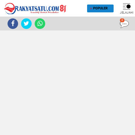
POPULER
JELAJAHI
0