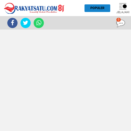
POPULER
JELAJAHI
0