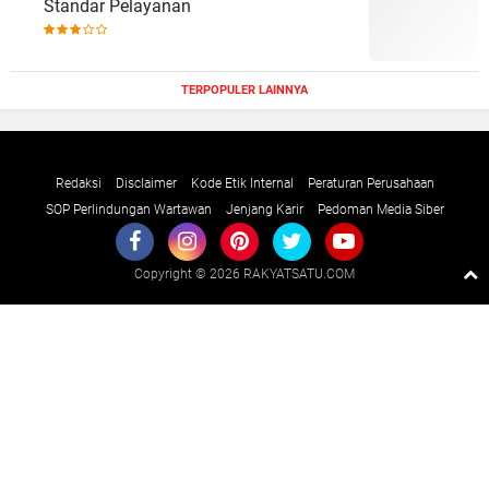
Standar Pelayanan
TERPOPULER LAINNYA
Redaksi
Disclaimer
Kode Etik Internal
Peraturan Perusahaan
SOP Perlindungan Wartawan
Jenjang Karir
Pedoman Media Siber
Copyright ©
2026 RAKYATSATU.COM
Premium
By
Raushan
Design
With
Shroff
Templates