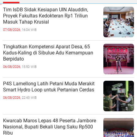
Tim IsDB Sidak Kesiapan UIN Alauddin,
Proyek Fakultas Kedokteran Rp1 Triliun
Masuk Tahap Krusial
07/08/2026,
16:04 WIB
Tingkatkan Kompetensi Aparat Desa, 65
Kadus-Kaling di Sibulue Adu Kemampuan
Berpidato
06/08/2026,
15:50 WIB
P4S Lamellong Latih Petani Muda Merakit
Smart Hydro Loop untuk Pertanian Cerdas
06/08/2026,
22:43 WIB
Kwarcab Maros Lepas 48 Peserta Jambore
Nasional, Bupati Bekali Uang Saku Rp500
Ribu