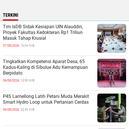
TERKINI
Tim IsDB Sidak Kesiapan UIN Alauddin,
Proyek Fakultas Kedokteran Rp1 Triliun
Masuk Tahap Krusial
07/08/2026,
16:04 WIB
Tingkatkan Kompetensi Aparat Desa, 65
Kadus-Kaling di Sibulue Adu Kemampuan
Berpidato
06/08/2026,
15:50 WIB
P4S Lamellong Latih Petani Muda Merakit
Smart Hydro Loop untuk Pertanian Cerdas
06/08/2026,
22:43 WIB