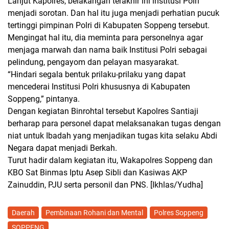
Lanjut Kapolres, belakangan terakhir ini institusi Polri
menjadi sorotan. Dan hal itu juga menjadi perhatian pucuk
tertinggi pimpinan Polri di Kabupaten Soppeng tersebut.
Mengingat hal itu, dia meminta para personelnya agar
menjaga marwah dan nama baik Institusi Polri sebagai
pelindung, pengayom dan pelayan masyarakat.
“Hindari segala bentuk prilaku-prilaku yang dapat
mencederai Institusi Polri khususnya di Kabupaten
Soppeng,” pintanya.
Dengan kegiatan Binrohtal tersebut Kapolres Santiaji
berharap para personel dapat melaksanakan tugas dengan
niat untuk Ibadah yang menjadikan tugas kita selaku Abdi
Negara dapat menjadi Berkah.
Turut hadir dalam kegiatan itu, Wakapolres Soppeng dan
KBO Sat Binmas Iptu Asep Sibli dan Kasiwas AKP
Zainuddin, PJU serta personil dan PNS.
[Ikhlas/Yudha]
Daerah
Pembinaan Rohani dan Mental
Polres Soppeng
SOPPENG