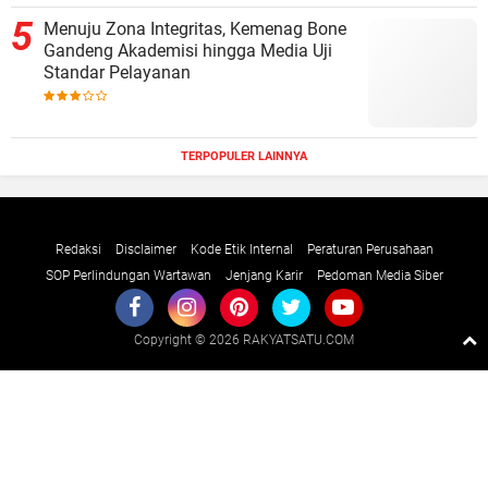
Menuju Zona Integritas, Kemenag Bone
Gandeng Akademisi hingga Media Uji
Standar Pelayanan
TERPOPULER LAINNYA
Redaksi
Disclaimer
Kode Etik Internal
Peraturan Perusahaan
SOP Perlindungan Wartawan
Jenjang Karir
Pedoman Media Siber
Copyright ©
2026 RAKYATSATU.COM
Premium
By
Raushan
Design
With
Shroff
Templates