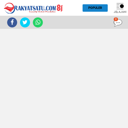
POPULER
JELAJAHI
0