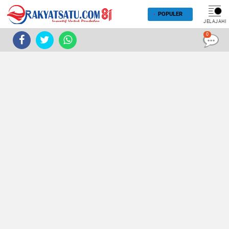
POPULER
JELAJAHI
0