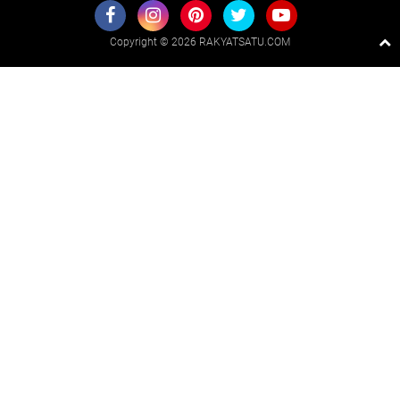
Copyright ©
2026 RAKYATSATU.COM
Premium
By
Raushan
Design
With
Shroff
Templates