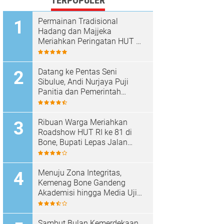
TERPOPULER
Permainan Tradisional
Hadang dan Majjeka
Meriahkan Peringatan HUT RI
di Sibulue
Datang ke Pentas Seni
Sibulue, Andi Nurjaya Puji
Panitia dan Pemerintah
Kecamatan
Ribuan Warga Meriahkan
Roadshow HUT RI ke 81 di
Bone, Bupati Lepas Jalan
Santai
Menuju Zona Integritas,
Kemenag Bone Gandeng
Akademisi hingga Media Uji
Standar Pelayanan
Sambut Bulan Kemerdekaan,