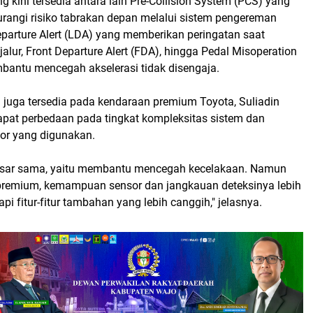
ng kini tersedia antara lain Pre-Collision System (PCS) yang
ngi risiko tabrakan depan melalui sistem pengereman
eparture Alert (LDA) yang memberikan peringatan saat
jalur, Front Departure Alert (FDA), hingga Pedal Misoperation
bantu mencegah akselerasi tidak disengaja.
a juga tersedia pada kendaraan premium Toyota, Suliadin
apat perbedaan pada tingkat kompleksitas sistem dan
r yang digunakan.
dasar sama, yaitu membantu mencegah kecelakaan. Namun
remium, kemampuan sensor dan jangkauan deteksinya lebih
api fitur-fitur tambahan yang lebih canggih," jelasnya.