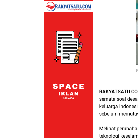
K
RAKYATSATU.C
semata soal desai
keluarga Indones
sebelum memutus
Melihat perubaha
teknologi kesela