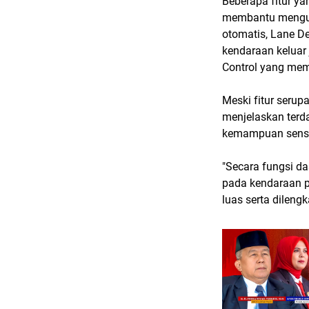
Beberapa fitur ya
membantu mengura
otomatis, Lane D
kendaraan keluar 
Control yang mem
Meski fitur serup
menjelaskan terd
kemampuan senso
"Secara fungsi 
pada kendaraan p
luas serta dilengk