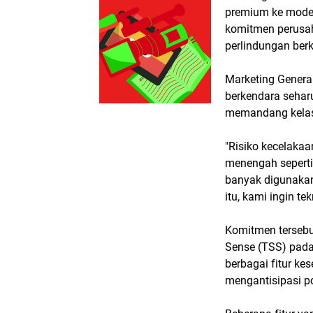
premium ke model
komitmen perusa
perlindungan berk
Marketing Genera
berkendara sehar
memandang kelas
"Risiko kecelaka
menengah seperti
banyak digunakan
itu, kami ingin te
Komitmen tersebu
Sense (TSS) pada
berbagai fitur k
mengantisipasi p