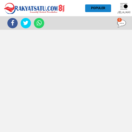
POPULER
JELAJAHI
0