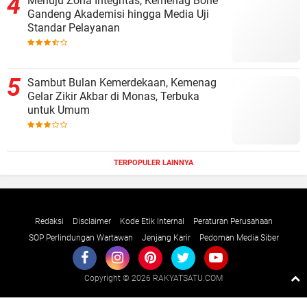
Menuju Zona Integritas, Kemenag Bone
Gandeng Akademisi hingga Media Uji
Standar Pelayanan
Sambut Bulan Kemerdekaan, Kemenag
Gelar Zikir Akbar di Monas, Terbuka
untuk Umum
TERPOPULER LAINNYA
Redaksi
Disclaimer
Kode Etik Internal
Peraturan Perusahaan
SOP Perlindungan Wartawan
Jenjang Karir
Pedoman Media Siber
Copyright ©
2026 RAKYATSATU.COM
Premium
By
Raushan