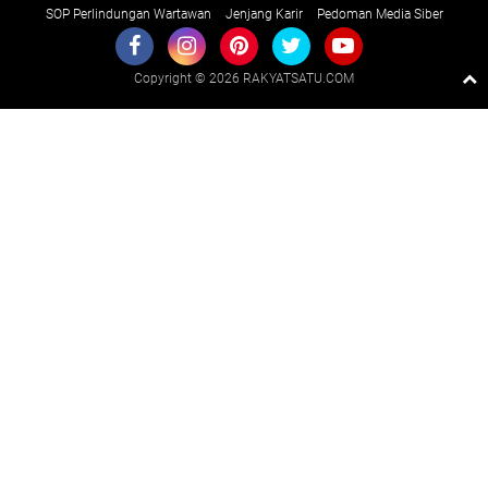
SOP Perlindungan Wartawan
Jenjang Karir
Pedoman Media Siber
Copyright ©
2026 RAKYATSATU.COM
Premium
By
Raushan
Design
With
Shroff
Templates