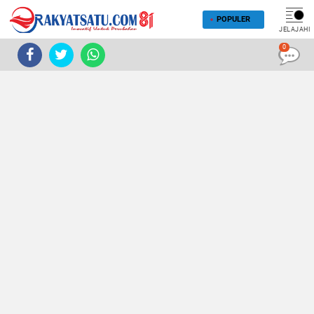
POPULER
JELAJAHI
0