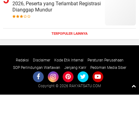
2026, Peserta yang Terlambat Registrasi
Dianggap Mundur
TERPOPULER LAINNYA
Redaksi
Disclaimer
Kode Etik Internal
Peraturan Perusahaan
SOP Perlindungan Wartawan
Jenjang Karir
Pedoman Media Siber
Copyright ©
2026 RAKYATSATU.COM
Premium
By
Raushan
Design
With
Shroff
Templates