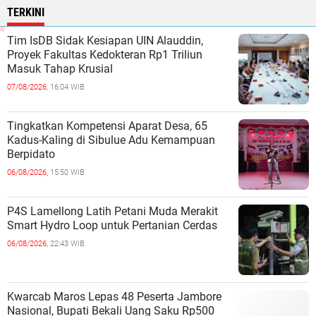
TERKINI
Tim IsDB Sidak Kesiapan UIN Alauddin,
Proyek Fakultas Kedokteran Rp1 Triliun
Masuk Tahap Krusial
07/08/2026,
16:04 WIB
Tingkatkan Kompetensi Aparat Desa, 65
Kadus-Kaling di Sibulue Adu Kemampuan
Berpidato
06/08/2026,
15:50 WIB
P4S Lamellong Latih Petani Muda Merakit
Smart Hydro Loop untuk Pertanian Cerdas
06/08/2026,
22:43 WIB
Kwarcab Maros Lepas 48 Peserta Jambore
Nasional, Bupati Bekali Uang Saku Rp500