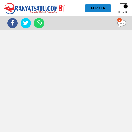
POPULER
JELAJAHI
0