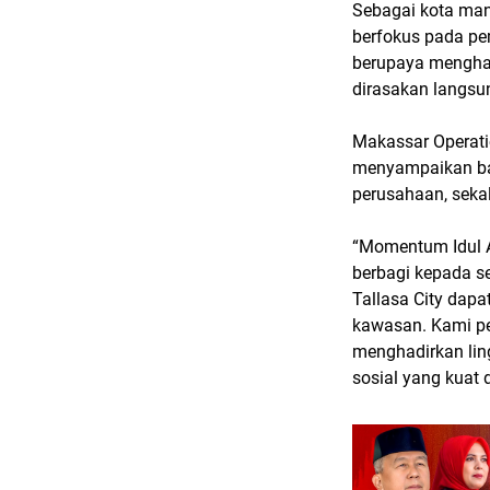
Sebagai kota mand
berfokus pada pe
berupaya menghad
dirasakan langsu
Makassar Operatio
menyampaikan bah
perusahaan, seka
“Momentum Idul A
berbagi kepada se
Tallasa City dap
kawasan. Kami p
menghadirkan li
sosial yang kuat 