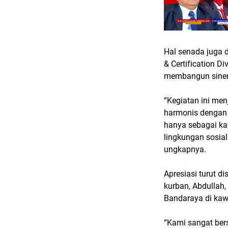
Hal senada juga 
& Certification D
membangun sinerg
“Kegiatan ini me
harmonis dengan 
hanya sebagai ka
lingkungan sosia
ungkapnya.
Apresiasi turut d
kurban, Abdullah,
Bandaraya di kawa
“Kami sangat bers