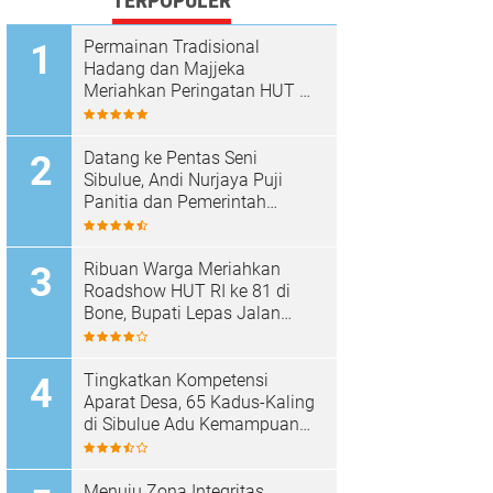
TERPOPULER
Permainan Tradisional
Hadang dan Majjeka
Meriahkan Peringatan HUT RI
di Sibulue
Datang ke Pentas Seni
Sibulue, Andi Nurjaya Puji
Panitia dan Pemerintah
Kecamatan
Ribuan Warga Meriahkan
Roadshow HUT RI ke 81 di
Bone, Bupati Lepas Jalan
Santai
Tingkatkan Kompetensi
Aparat Desa, 65 Kadus-Kaling
di Sibulue Adu Kemampuan
Berpidato
Menuju Zona Integritas,