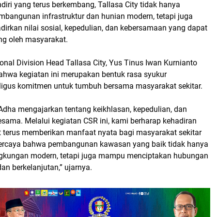
iri yang terus berkembang, Tallasa City tidak hanya
mbangunan infrastruktur dan hunian modern, tetapi juga
irkan nilai sosial, kepedulian, dan kebersamaan yang dapat
ng oleh masyarakat.
nal Division Head Tallasa City, Yus Tinus Iwan Kurnianto
wa kegiatan ini merupakan bentuk rasa syukur
ligus komitmen untuk tumbuh bersama masyarakat sekitar.
dha mengajarkan tentang keikhlasan, kepedulian, dan
sama. Melalui kegiatan CSR ini, kami berharap kehadiran
at terus memberikan manfaat nyata bagi masyarakat sekitar
ercaya bahwa pembangunan kawasan yang baik tidak hanya
ngkungan modern, tetapi juga mampu menciptakan hubungan
dan berkelanjutan,” ujarnya.