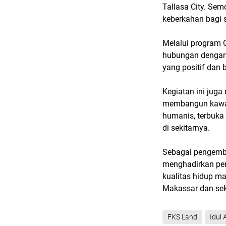
Tallasa City. Sem
keberkahan bagi 
Melalui program C
hubungan dengan 
yang positif dan 
Kegiatan ini juga
membangun kawas
humanis, terbuka
di sekitarnya.
Sebagai pengemba
menghadirkan pe
kualitas hidup ma
Makassar dan sek
FKS Land
Idul