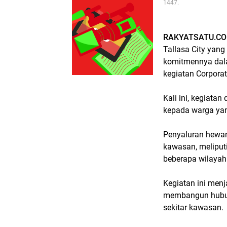
1447.
RAKYATSATU.C
Tallasa City yan
komitmennya dala
kegiatan Corporat
Kali ini, kegiata
kepada warga yang
Penyaluran hewan
kawasan, meliputi
beberapa wilayah
Kegiatan ini menj
membangun hubun
sekitar kawasan.