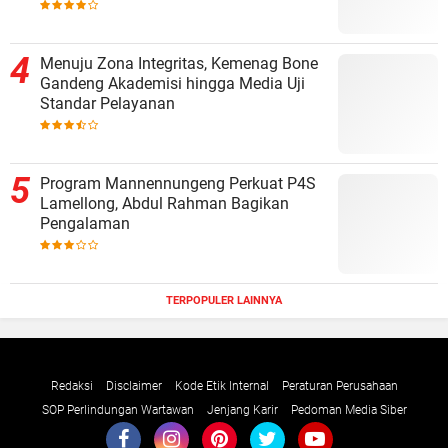
Menuju Zona Integritas, Kemenag Bone
Gandeng Akademisi hingga Media Uji
Standar Pelayanan
Program Mannennungeng Perkuat P4S
Lamellong, Abdul Rahman Bagikan
Pengalaman
TERPOPULER LAINNYA
Redaksi
Disclaimer
Kode Etik Internal
Peraturan Perusahaan
SOP Perlindungan Wartawan
Jenjang Karir
Pedoman Media Siber