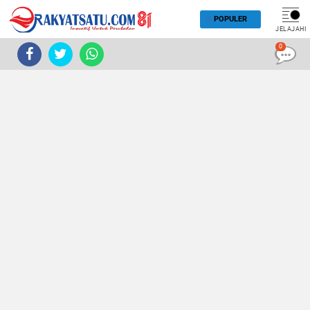
POPULER
JELAJAHI
0