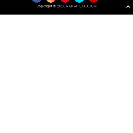
Copyright ©
2026 RAKYATSATU.COM
Premium
By
Raushan
Design
With
Shroff
Templates