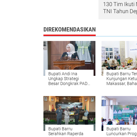
130 Tim Ikuti
TNI Tahun De
DIREKOMENDASIKAN
Bupati Andi Ina
Bupati Barru Te
Ungkap Strategi
Kunjungan Ket
Besar Dongkrak PAD
Makassar, Baha
Barru: Jemput Bola ke
Penguatan Pel
Pemerintah Pusat
Hukum dan
Keagamaan
Bupati Barru
Bupati Barru
Serahkan Raperda
Luncurkan Pro