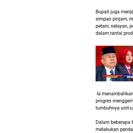
Bupati juga menj
simpan pinjam, m
petani, nelayan,
dalam rantai prod
Ia menambahkan 
progres menggemb
tumbuhnya unit-un
Dalam beberapa bu
melakukan pendam