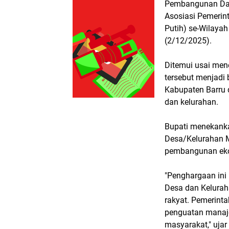
Pembangunan Daer
Asosiasi Pemerin
Putih) se-Wilaya
(2/12/2025).
Ditemui usai me
tersebut menjadi
Kabupaten Barru
dan kelurahan.
Bupati menekank
Desa/Kelurahan M
pembangunan eko
"Penghargaan ini 
Desa dan Kelurah
rakyat. Pemerin
penguatan manaj
masyarakat," uja