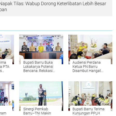
 Napak Tilas: Wabup Dorong Keterlibatan Lebih Besar
pan
rima
Bupati Barru Buka
Audiensi Perdana
ua PTA
Lokakarya Potensi
Ketua PN Barru
s
Bencana: Relokasi
Disambut Hangat
ayanan
Warga di Zona Rawan
Bupati Andi Ina
Jadi Opsi Serius
Sinergi Pemkab
Bupati Barru Terima
gram
Barru–TNI Makin
Kunjungan PPLH