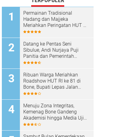
TERPOPULER
Permainan Tradisional
Hadang dan Majjeka
Meriahkan Peringatan HUT RI
di Sibulue
Datang ke Pentas Seni
Sibulue, Andi Nurjaya Puji
Panitia dan Pemerintah
Kecamatan
Ribuan Warga Meriahkan
Roadshow HUT RI ke 81 di
Bone, Bupati Lepas Jalan
Santai
Menuju Zona Integritas,
Kemenag Bone Gandeng
Akademisi hingga Media Uji
Standar Pelayanan
Sambut Bulan Kemerdekaan,