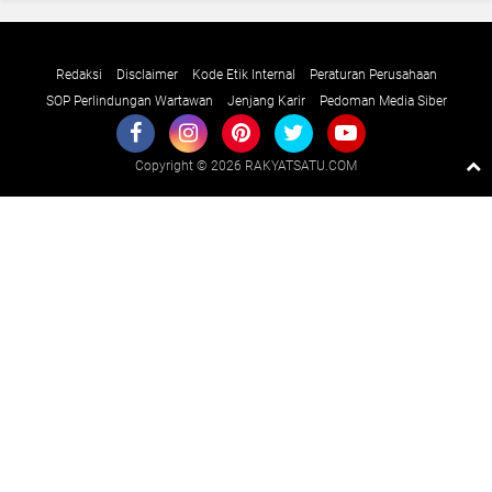
Redaksi
Disclaimer
Kode Etik Internal
Peraturan Perusahaan
SOP Perlindungan Wartawan
Jenjang Karir
Pedoman Media Siber
Copyright ©
2026 RAKYATSATU.COM
Premium
By
Raushan
Design
With
Shroff
Templates