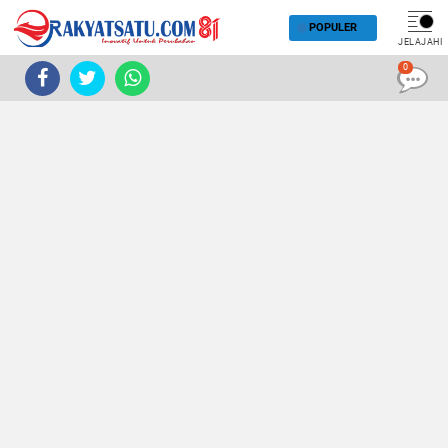
POPULER
JELAJAHI
0