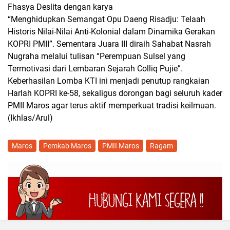
Fhasya Deslita dengan karya
“Menghidupkan Semangat Opu Daeng Risadju: Telaah
Historis Nilai-Nilai Anti-Kolonial dalam Dinamika Gerakan
KOPRI PMII”
. Sementara Juara III diraih Sahabat Nasrah
Nugraha melalui tulisan
“Perempuan Sulsel yang
Termotivasi dari Lembaran Sejarah Colliq Pujie”
.
Keberhasilan Lomba KTI ini menjadi penutup rangkaian
Harlah KOPRI ke-58, sekaligus dorongan bagi seluruh kader
PMII Maros agar terus aktif memperkuat tradisi keilmuan.
(Ikhlas/Arul)
Maros
Pemkab Maros
PMII Maros
Ragam