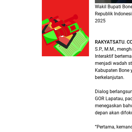
Wakil Bupati Bone
Republik Indones
2025
RAKYATSATU. CO
S.P., M.M., meng
Interaktif bertem
menjadi wadah st
Kabupaten Bone y
berkelanjutan.
Dialog berlangsun
GOR Lapatau, pad
menegaskan bahw
depan akan difoku
“Pertama, keman