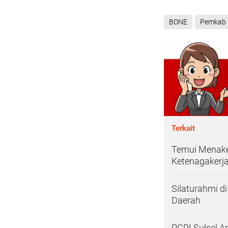
BONE
Pemkab 
Terkait
Temui Menake
Ketenagakerj
Silaturahmi d
Daerah
PGRI Sulsel 