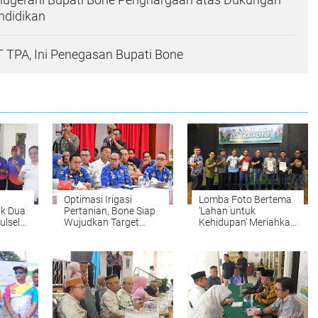
ndidikan
 TPA, Ini Penegasan Bupati Bone
Optimasi Irigasi
Lomba Foto Bertema
uk Dua
Pertanian, Bone Siap
'Lahan untuk
ulsel
Wujudkan Target
Kehidupan' Meriahkan
Tanam April 2025
Hari Jadi Bone ke-695