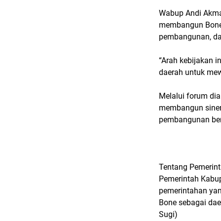
Wabup Andi Akma
membangun Bone 
pembangunan, dan
“Arah kebijakan i
daerah untuk mew
Melalui forum dia
membangun sinerg
pembangunan bena
Tentang Pemerin
Pemerintah Kabup
pemerintahan yang
Bone sebagai daer
Sugi)