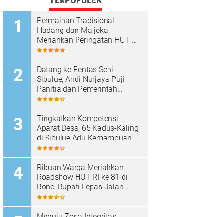
TERPOPULER
Permainan Tradisional
Hadang dan Majjeka
Meriahkan Peringatan HUT RI
di Sibulue
Datang ke Pentas Seni
Sibulue, Andi Nurjaya Puji
Panitia dan Pemerintah
Kecamatan
Tingkatkan Kompetensi
Aparat Desa, 65 Kadus-Kaling
di Sibulue Adu Kemampuan
Berpidato
Ribuan Warga Meriahkan
Roadshow HUT RI ke 81 di
Bone, Bupati Lepas Jalan
Santai
Menuju Zona Integritas,