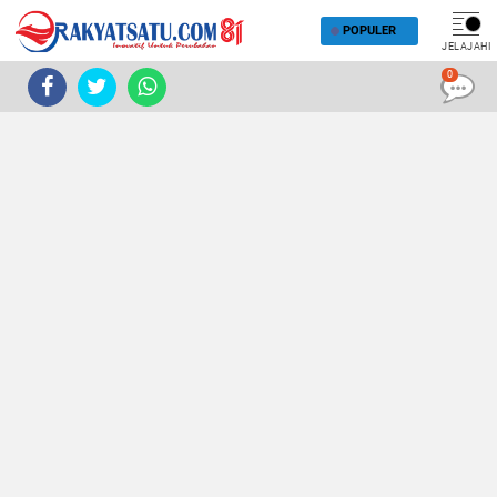
POPULER
JELAJAHI
0