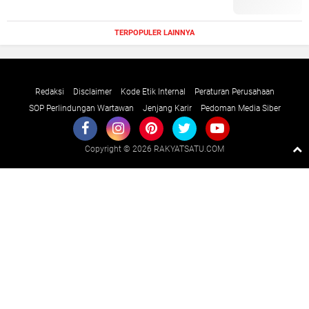
TERPOPULER LAINNYA
Redaksi
Disclaimer
Kode Etik Internal
Peraturan Perusahaan
SOP Perlindungan Wartawan
Jenjang Karir
Pedoman Media Siber
Copyright ©
2026 RAKYATSATU.COM
Premium
By
Raushan
Design
With
Shroff
Templates