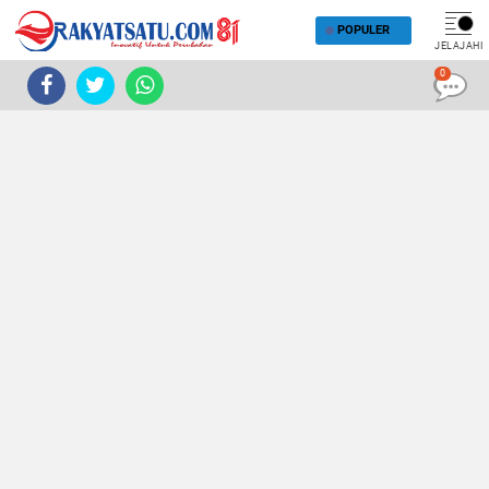
POPULER
JELAJAHI
0