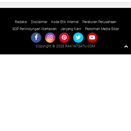
Redaksi
Disclaimer
Kode Etik Internal
Peraturan Perusahaan
SOP Perlindungan Wartawan
Jenjang Karir
Pedoman Media Siber
Copyright ©
2026 RAKYATSATU.COM
Premium
By
Raushan
Design
With
Shroff
Templates