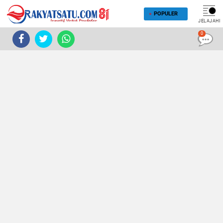
POPULER
JELAJAHI
0