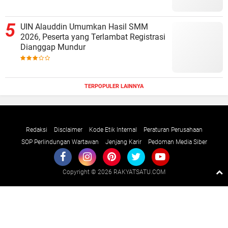
UIN Alauddin Umumkan Hasil SMM
2026, Peserta yang Terlambat Registrasi
Dianggap Mundur
TERPOPULER LAINNYA
Redaksi
Disclaimer
Kode Etik Internal
Peraturan Perusahaan
SOP Perlindungan Wartawan
Jenjang Karir
Pedoman Media Siber
Copyright ©
2026 RAKYATSATU.COM
Premium
By
Raushan
Design
With
Shroff
Templates