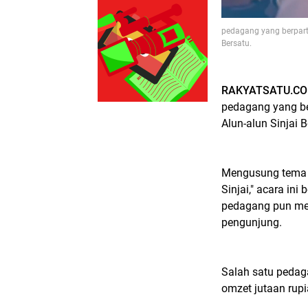
pedagang yang berparti
Bersatu.
RAKYATSATU.COM
pedagang yang ber
Alun-alun Sinjai 
Mengusung tema "
Sinjai," acara in
pedagang pun mer
pengunjung.
Salah satu pedag
omzet jutaan rup