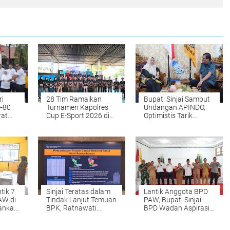
ri
28 Tim Ramaikan
Bupati Sinjai Sambut
-80
Turnamen Kapolres
Undangan APINDO,
rat
Cup E-Sport 2026 di
Optimistis Tarik
Sinjai, Bidik Kapolri
Investasi Baru
njai
Cup
tik 7
Sinjai Teratas dalam
Lantik Anggota BPD
AW di
Tindak Lanjut Temuan
PAW, Bupati Sinjai:
kankan
BPK, Ratnawati
BPD Wadah Aspirasi
an
Apresiasi Jajaran
Masyarakat
Pemkab