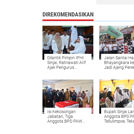
DIREKOMENDASIKAN
Dilantik Pimpin IPHI
Jalan Santai Ha
Sinjai, Ratnawati Arif
Bhayangkara ke
Ajak Pengurus
Jadi Ajang Pere
Perkuat Ukhuwah dan
Sinergi Polri dan
Pembinaan Umat
Masyarakat di Si
Isi Kekosongan
Bupati Sinjai Lan
Jabatan, Tiga
Anggota BPD P
Anggota BPD PAW
Tellulimpoe, Te
Desa Kassi Buleng
Amanah Jabat
Resmi Dilantik