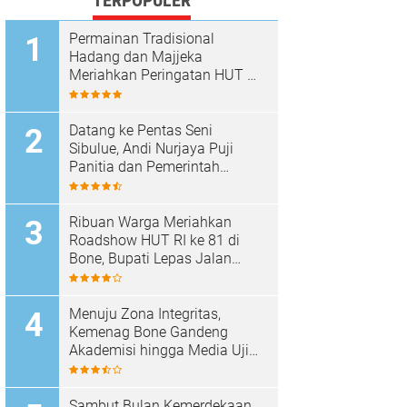
TERPOPULER
Permainan Tradisional
Hadang dan Majjeka
Meriahkan Peringatan HUT RI
di Sibulue
Datang ke Pentas Seni
Sibulue, Andi Nurjaya Puji
Panitia dan Pemerintah
Kecamatan
Ribuan Warga Meriahkan
Roadshow HUT RI ke 81 di
Bone, Bupati Lepas Jalan
Santai
Menuju Zona Integritas,
Kemenag Bone Gandeng
Akademisi hingga Media Uji
Standar Pelayanan
Sambut Bulan Kemerdekaan,