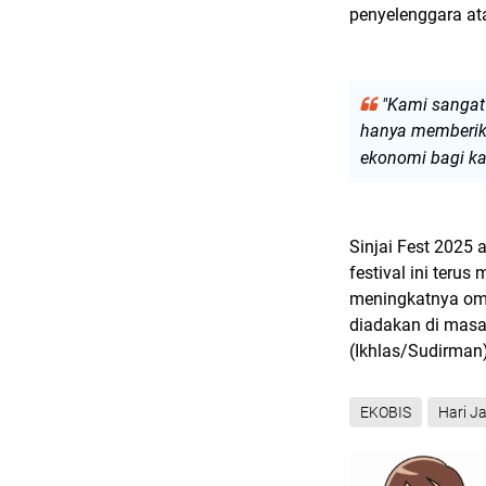
penyelenggara at
"Kami sangat
hanya memberika
ekonomi bagi ka
Sinjai Fest 2025 
festival ini teru
meningkatnya omz
diadakan di mas
(Ikhlas/Sudirman
EKOBIS
Hari Ja