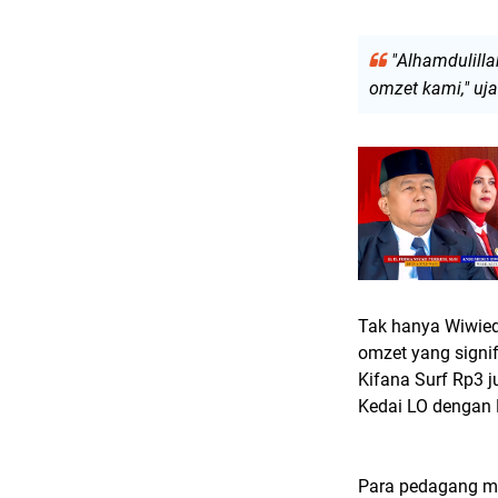
"Alhamdulilla
omzet kami," uj
Tak hanya Wiwied
omzet yang signif
Kifana Surf Rp3 j
Kedai LO dengan 
Para pedagang me