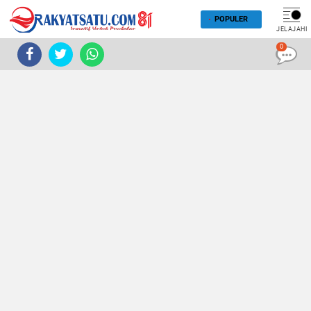
POPULER
JELAJAHI
0