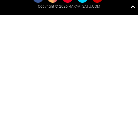
Copyright ©
2026 RAKYATSATU.COM
Premium
By
Raushan
Design
With
Shroff
Templates