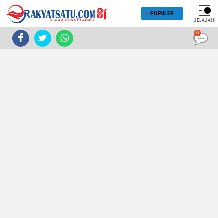
POPULER
JELAJAHI
0