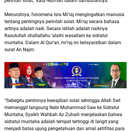
perintah solat,” kata Nurman dalam sambutannya.
Menurutnya, fonomena Isra Mi’raj mengingatkan manusia
tentang pentingnya perintah solat. Mi’raj secara bahasa
artinya adalah naik. Secara istilah adalah naiknya
Rasulullah shallallahu ‘alaihi wasallam ke sidratul
muntaha. Dalam Al Qur’an, mi’raj ini terisyaratkan dalam
surat An Najm.
“Sebegitu pentinnya kewajiban solat sehingga Allah Swt
memanggil langsung Nabi Muhammad Saw ke Sidratul
Muntaha, Syaikh Wahbah Az Zuhaili menjelaskan bahwa
sidratul muntaha adalah tempat tertinggi di langit yang
menjadi batas ujung pengetahuan dan amal aktifitas para