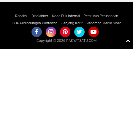
Redaksi
Disclaimer
Kode Etik Internal
Peraturan Perusahaan
SOP Perlindungan Wartawan
Jenjang Karir
Pedoman Media Siber
Copyright ©
2026 RAKYATSATU.COM
Premium
By
Raushan
Design
With
Shroff
Templates