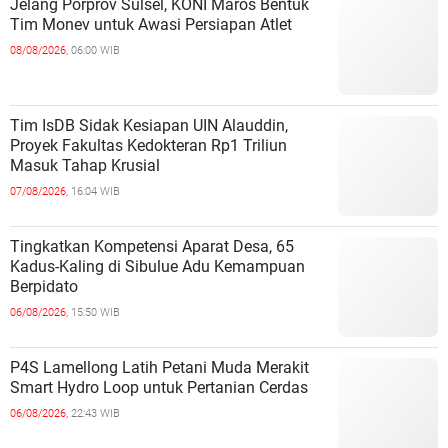
Jelang Porprov Sulsel, KONI Maros Bentuk
Tim Monev untuk Awasi Persiapan Atlet
08/08/2026,
06:00 WIB
Tim IsDB Sidak Kesiapan UIN Alauddin,
Proyek Fakultas Kedokteran Rp1 Triliun
Masuk Tahap Krusial
07/08/2026,
16:04 WIB
Tingkatkan Kompetensi Aparat Desa, 65
Kadus-Kaling di Sibulue Adu Kemampuan
Berpidato
06/08/2026,
15:50 WIB
P4S Lamellong Latih Petani Muda Merakit
Smart Hydro Loop untuk Pertanian Cerdas
06/08/2026,
22:43 WIB