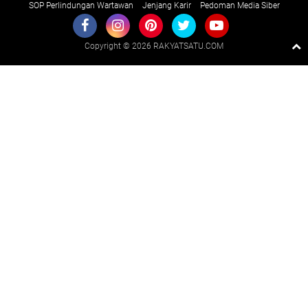
SOP Perlindungan Wartawan
Jenjang Karir
Pedoman Media Siber
Copyright ©
2026 RAKYATSATU.COM
Premium
By
Raushan
Design
With
Shroff
Templates