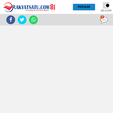
POPULER
JELAJAHI
0