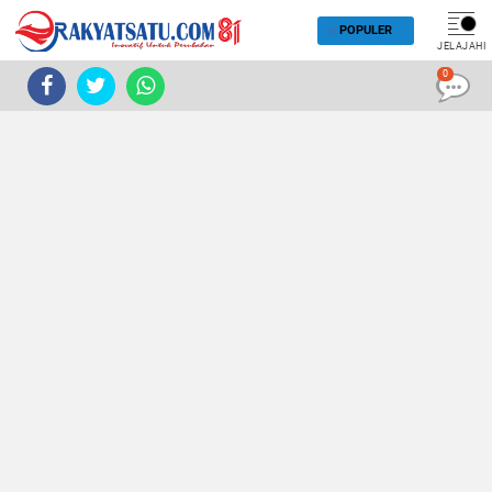
POPULER
JELAJAHI
0