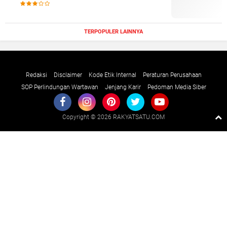
TERPOPULER LAINNYA
Redaksi
Disclaimer
Kode Etik Internal
Peraturan Perusahaan
SOP Perlindungan Wartawan
Jenjang Karir
Pedoman Media Siber
Copyright ©
2026 RAKYATSATU.COM
Premium
By
Raushan
Design
With
Shroff
Templates