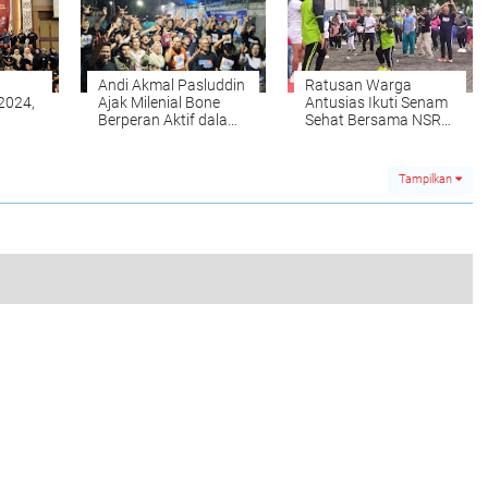
Andi Akmal Pasluddin
Ratusan Warga
2024,
Ajak Milenial Bone
Antusias Ikuti Senam
Berperan Aktif dalam
Sehat Bersama NSR
Pembangunan,
Group di Stadion
n
Janjikan Dukungan
Lapatau
Fasilitas dan Peluang
Tampilkan
Usaha
Kejaksaan Negeri Bone Terima Penyerahan Tersangka dan Barang Bukti Kasus Tindak Pidana Pilkada 2024
0