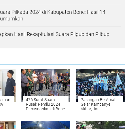
Suara Pilkada 2024 di Kabupaten Bone: Hasil 14
Diumumkan
pkan Hasil Rekapitulasi Suara Pilgub dan Pilbup
laiman
476 Surat Suara
Pasangan BerAmal
09,
Rusak Pemilu 2024
Gelar Kampanye
Dimusnahkan di Bone
Akbar, Janji
tuk
Perjuangkan Bone
ne
yang Lebih Baik