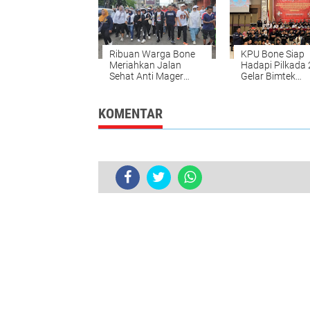
Ribuan Warga Bone
KPU Bone Siap
Meriahkan Jalan
Hadapi Pilkada 
Sehat Anti Mager
Gelar Bimtek
Bersama Pasangan
Penanganan
BerAmal
Pelanggaran da
Sengketa
KOMENTAR