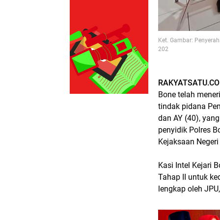
Ket. Gambar: Penyerah
202
RAKYATSATU.CO
Bone telah meneri
tindak pidana Pe
dan AY (40), yan
penyidik Polres B
Kejaksaan Negeri
Kasi Intel Kejar
Tahap II untuk ke
lengkap oleh JPU,