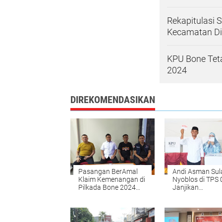
Rekapitulasi 
Kecamatan 
KPU Bone Teta
2024
DIREKOMENDASIKAN
Pasangan BerAmal
Andi Asman Su
Klaim Kemenangan di
Nyoblos di TPS 
Pilkada Bone 2024
Janjikan
dengan Perolehan
Kemenangan un
Suara Sementara 59%
Masyarakat Bo