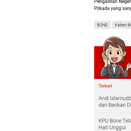
Pengadilan Neger
Pilkada yang sang
BONE
Kabari 
Terkait
Andi Islamud
dan Berikan 
KPU Bone Teta
Hati Unggul