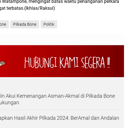
i Watampone, mengingat batas waktu penanganan perkara
at terbatas.(Ikhlas/Raksul)
Bone
Pilkada Bone
Politik
din Akui Kemenangan Asman-Akmal di Pilkada Bone
Dukungan
pkan Hasil Akhir Pilkada 2024: BerAmal dan Andalan