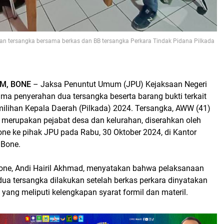
an tersangka bersama berkas dan BB tersangka Perkara Tindak Pidana Pilkada
M, BONE
– Jaksa Penuntut Umum (JPU) Kejaksaan Negeri
ma penyerahan dua tersangka beserta barang bukti terkait
milihan Kepala Daerah (Pilkada) 2024. Tersangka, AWW (41)
g merupakan pejabat desa dan kelurahan, diserahkan oleh
one ke pihak JPU pada Rabu, 30 Oktober 2024, di Kantor
 Bone.
i Bone, Andi Hairil Akhmad, menyatakan bahwa pelaksanaan
dua tersangka dilakukan setelah berkas perkara dinyatakan
 yang meliputi kelengkapan syarat formil dan materil.