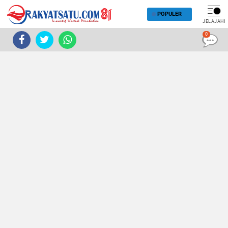
POPULER
JELAJAHI
0