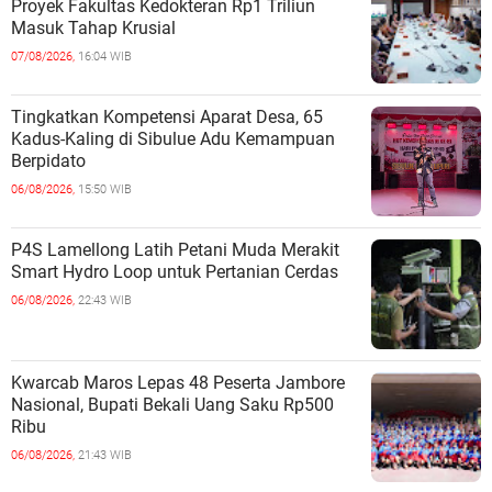
Proyek Fakultas Kedokteran Rp1 Triliun
Masuk Tahap Krusial
07/08/2026,
16:04 WIB
Tingkatkan Kompetensi Aparat Desa, 65
Kadus-Kaling di Sibulue Adu Kemampuan
Berpidato
06/08/2026,
15:50 WIB
P4S Lamellong Latih Petani Muda Merakit
Smart Hydro Loop untuk Pertanian Cerdas
06/08/2026,
22:43 WIB
Kwarcab Maros Lepas 48 Peserta Jambore
Nasional, Bupati Bekali Uang Saku Rp500
Ribu
06/08/2026,
21:43 WIB