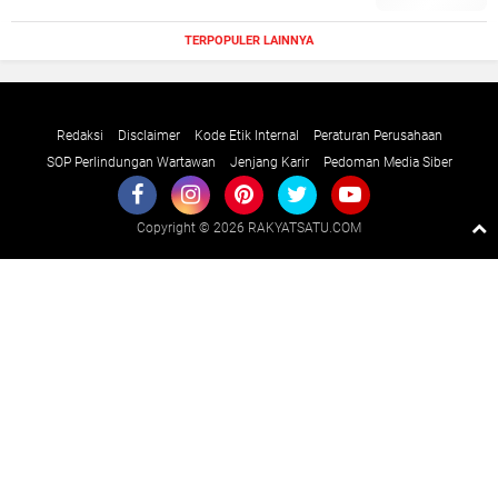
TERPOPULER LAINNYA
Redaksi
Disclaimer
Kode Etik Internal
Peraturan Perusahaan
SOP Perlindungan Wartawan
Jenjang Karir
Pedoman Media Siber
Copyright ©
2026 RAKYATSATU.COM
Premium
By
Raushan
Design
With
Shroff
Templates