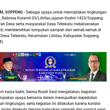
M, SOPPENG
- Sebagai upaya untuk menciptakan lingkungan
, Babinsa Koramil 03/Lilirilau jajaran Kodim 1423/Soppeng
rah Desa serta masyarakat Desa Tetewatu melaksanakan
akti, membersihkan tumpukan sampah dan semak-semak di
 Desa Tetewatu, Kecamatan Lilirilau, Kabupaten Soppeng,
4).
am karya bakti, Serma Rusdi Said mengatakan, kegiatan
merupakan upaya bersama dalam mewujudkan kepedulian
an lingkungan, serta kegiatan ini dilakukan karena kondisi
h mulai dipenuhi dengan tumpukan sampah dan rumput yang