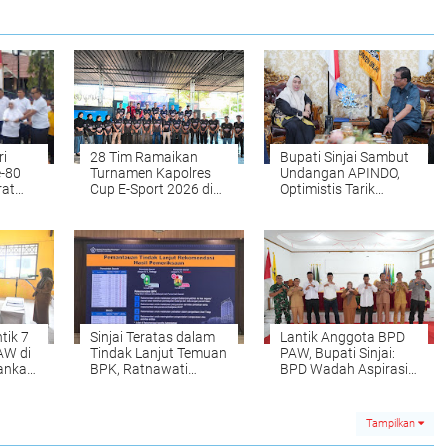
ri
28 Tim Ramaikan
Bupati Sinjai Sambut
-80
Turnamen Kapolres
Undangan APINDO,
rat
Cup E-Sport 2026 di
Optimistis Tarik
Sinjai, Bidik Kapolri
Investasi Baru
njai
Cup
tik 7
Sinjai Teratas dalam
Lantik Anggota BPD
AW di
Tindak Lanjut Temuan
PAW, Bupati Sinjai:
kankan
BPK, Ratnawati
BPD Wadah Aspirasi
an
Apresiasi Jajaran
Masyarakat
Pemkab
Tampilkan