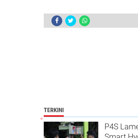
Koramil 03/Lilirilau bersama Warga
TERKINI
P4S Lamel
Smart Hy