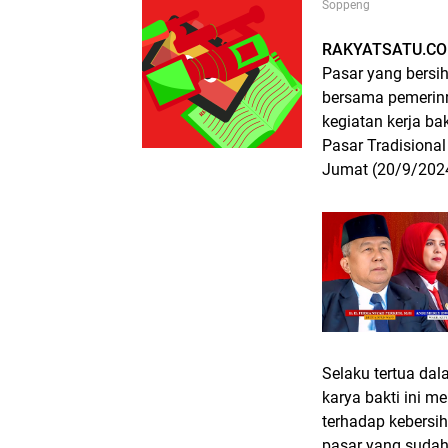
Soppeng
RAKYATSATU.CO
Pasar yang bersih
bersama pemerin
kegiatan kerja b
Pasar Tradisional
Jumat (20/9/202
Selaku tertua dal
karya bakti ini 
terhadap kebersih
pasar yang suda