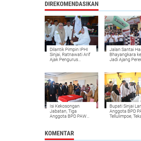
DIREKOMENDASIKAN
Dilantik Pimpin IPHI
Jalan Santai Ha
Sinjai, Ratnawati Arif
Bhayangkara ke
Ajak Pengurus
Jadi Ajang Pere
Perkuat Ukhuwah dan
Sinergi Polri dan
Pembinaan Umat
Masyarakat di Si
Isi Kekosongan
Bupati Sinjai Lan
Jabatan, Tiga
Anggota BPD P
Anggota BPD PAW
Tellulimpoe, Te
Desa Kassi Buleng
Amanah Jabat
Resmi Dilantik
KOMENTAR