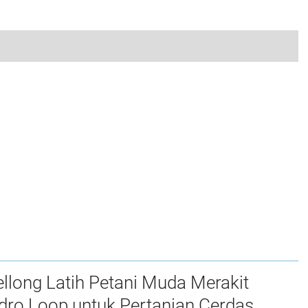
 Lakukan Jumat Bersih di Pasar Tradisional Tetewatu
0
long Latih Petani Muda Merakit
dro Loop untuk Pertanian Cerdas