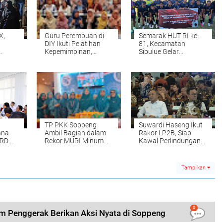
X,
Guru Perempuan di
Semarak HUT RI ke-
DIY Ikuti Pelatihan
81, Kecamatan
Kepemimpinan,
Sibulue Gelar
Disiapkan Jadi
Turnamen Sepak Bola
Pemimpin Masa
dan Beragam Lomba
Depan
TP PKK Soppeng
Suwardi Haseng Ikut
ana
Ambil Bagian dalam
Rakor LP2B, Siap
PRD
Rekor MURI Minum
Kawal Perlindungan
MMS Serentak
Sawah Produktif
Tampilkan
0
im Penggerak Berikan Aksi Nyata di Soppeng