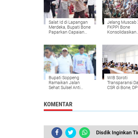
Salat Id di Lapangan
Jelang Muscab 
Merdeka, Bupati Bone
FKPPI Bone
Paparkan Capaian
Konsolidasikan
Setahun
Panitia
Kepemimpinan
Bupati Soppeng
WIB Soroti
Ramaikan Jalan
Transparansi D
Sehat Sulsel Anti
CSR di Bone, D
Mager Bersama
Keluarkan Dua
Ribuan Peserta
Rekomendasi
KOMENTAR
Disdik Inginkan T