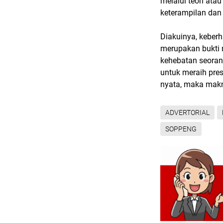
melalui teori ata
keterampilan dan 
Diakuinya, keberha
merupakan bukti 
kehebatan seoran
untuk meraih pres
nyata, maka makn
ADVERTORIAL
SOPPENG