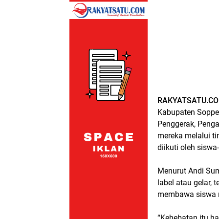
RAKYATSATU.CO
Kabupaten Soppe
Penggerak, Pengaj
mereka melalui t
diikuti oleh siswa
Menurut Andi Sum
label atau gelar,
membawa siswa m
“Kehebatan itu ha