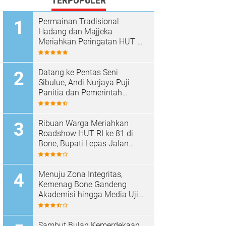
TERPOPULER
Permainan Tradisional
Hadang dan Majjeka
Meriahkan Peringatan HUT RI
di Sibulue
Datang ke Pentas Seni
Sibulue, Andi Nurjaya Puji
Panitia dan Pemerintah
Kecamatan
Ribuan Warga Meriahkan
Roadshow HUT RI ke 81 di
Bone, Bupati Lepas Jalan
Santai
Menuju Zona Integritas,
Kemenag Bone Gandeng
Akademisi hingga Media Uji
Standar Pelayanan
Sambut Bulan Kemerdekaan,