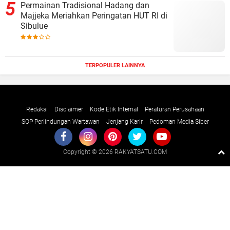
Permainan Tradisional Hadang dan
Majjeka Meriahkan Peringatan HUT RI di
Sibulue
TERPOPULER LAINNYA
Redaksi
Disclaimer
Kode Etik Internal
Peraturan Perusahaan
SOP Perlindungan Wartawan
Jenjang Karir
Pedoman Media Siber
Copyright ©
2026 RAKYATSATU.COM
Premium
By
Raushan
Design
With
Shroff
Templates