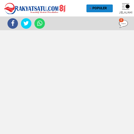
POPULER
JELAJAHI
0