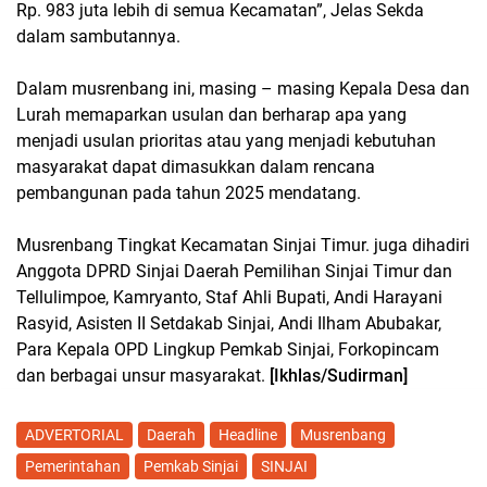
Rp. 983 juta lebih di semua Kecamatan”, Jelas Sekda
dalam sambutannya.
Dalam musrenbang ini, masing – masing Kepala Desa dan
Lurah memaparkan usulan dan berharap apa yang
menjadi usulan prioritas atau yang menjadi kebutuhan
masyarakat dapat dimasukkan dalam rencana
pembangunan pada tahun 2025 mendatang.
Musrenbang Tingkat Kecamatan Sinjai Timur. juga dihadiri
Anggota DPRD Sinjai Daerah Pemilihan Sinjai Timur dan
Tellulimpoe, Kamryanto, Staf Ahli Bupati, Andi Harayani
Rasyid, Asisten II Setdakab Sinjai, Andi Ilham Abubakar,
Para Kepala OPD Lingkup Pemkab Sinjai, Forkopincam
dan berbagai unsur masyarakat.
[Ikhlas/Sudirman]
ADVERTORIAL
Daerah
Headline
Musrenbang
Pemerintahan
Pemkab Sinjai
SINJAI