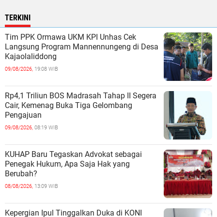
TERKINI
Tim PPK Ormawa UKM KPI Unhas Cek
Langsung Program Mannennungeng di Desa
Kajaolaliddong
09/08/2026,
19:08 WIB
Rp4,1 Triliun BOS Madrasah Tahap II Segera
Cair, Kemenag Buka Tiga Gelombang
Pengajuan
09/08/2026,
08:19 WIB
KUHAP Baru Tegaskan Advokat sebagai
Penegak Hukum, Apa Saja Hak yang
Berubah?
08/08/2026,
13:09 WIB
Kepergian Ipul Tinggalkan Duka di KONI