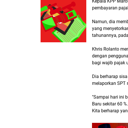
Kepala KPP Maros
pembayaran pajak
Namun, dia membe
yang menyetorkan
tahunannya, pada
Khris Rolanto me
dengan penggunaa
bagi wajib pajak
Dia berharap sisa
melaporkan SPT m
"Sampai hari ini
Baru sekitar 60 %
Kita berharap yan