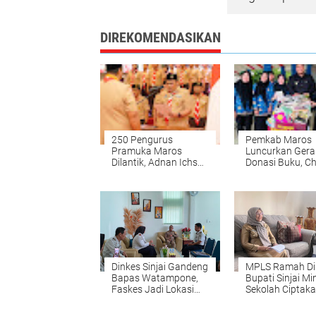
DIREKOMENDASIKAN
250 Pengurus
Pemkab Maros
Pramuka Maros
Luncurkan Ger
Dilantik, Adnan Ichsan
Donasi Buku, Ch
Ingatkan Ancaman
Soroti Budaya 
Indonesia Emas 2045
Anak
Dinkes Sinjai Gandeng
MPLS Ramah Di
Bapas Watampone,
Bupati Sinjai Mi
Faskes Jadi Lokasi
Sekolah Ciptak
Pidana Kerja Sosial
Lingkungan Am
Anak