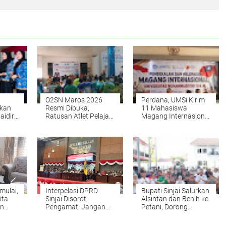
O2SN Maros 2026
Perdana, UMSi Kirim
akan
Resmi Dibuka,
11 Mahasiswa
aidir
Ratusan Atlet Pelajar
Magang Internasional
Baca
Unjuk Bakat
ke Taiwan
mulai,
Interpelasi DPRD
Bupati Sinjai Salurkan
nta
Sinjai Disorot,
Alsintan dan Benih ke
an
Pengamat: Jangan
Petani, Dorong
an
Gunakan Hak Khusus
Produktivitas
untuk Persoalan
Pertanian