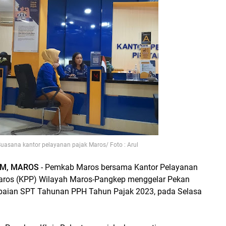
uasana kantor pelayanan pajak Maros/ Foto : Arul
OM, MAROS
- Pemkab Maros bersama Kantor Pelayanan
aros (KPP) Wilayah Maros-Pangkep menggelar Pekan
aian SPT Tahunan PPH Tahun Pajak 2023, pada Selasa