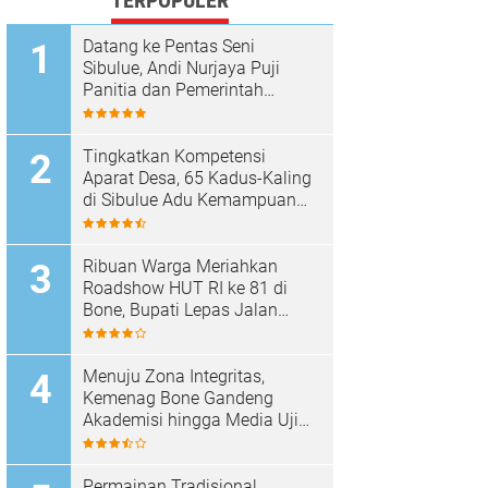
TERPOPULER
Datang ke Pentas Seni
Sibulue, Andi Nurjaya Puji
Panitia dan Pemerintah
Kecamatan
Tingkatkan Kompetensi
Aparat Desa, 65 Kadus-Kaling
di Sibulue Adu Kemampuan
Berpidato
Ribuan Warga Meriahkan
Roadshow HUT RI ke 81 di
Bone, Bupati Lepas Jalan
Santai
Menuju Zona Integritas,
Kemenag Bone Gandeng
Akademisi hingga Media Uji
Standar Pelayanan
Permainan Tradisional