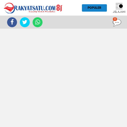
POPULER
JELAJAHI
0