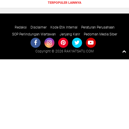
TERPOPULER LAINNYA
Redaksi
Disclaimer
Kode Etik Internal
Peraturan Perusahaan
SOP Perlindungan Wartawan
Jenjang Karir
Pedoman Media Siber
Copyright ©
2026 RAKYATSATU.COM
Premium
By
Raushan
Design
With
Shroff
Templates