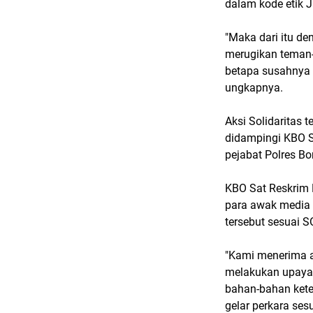
dalam kode etik J
"Maka dari itu d
merugikan teman-
betapa susahnya 
ungkapnya.
Aksi Solidaritas 
didampingi KBO S
pejabat Polres B
KBO Sat Reskrim 
para awak media 
tersebut sesuai S
"Kami menerima a
melakukan upaya 
bahan-bahan kete
gelar perkara sesu