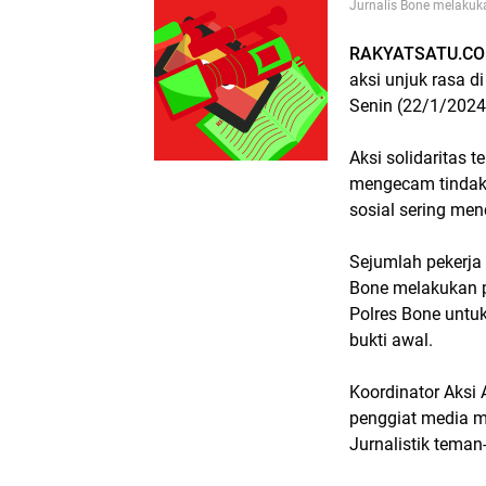
Jurnalis Bone melakuka
RAKYATSATU.CO
aksi unjuk rasa d
Senin (22/1/2024
Aksi solidaritas 
mengecam tindaka
sosial sering men
Sejumlah pekerja
Bone melakukan p
Polres Bone unt
bukti awal.
Koordinator Aks
penggiat media m
Jurnalistik tema