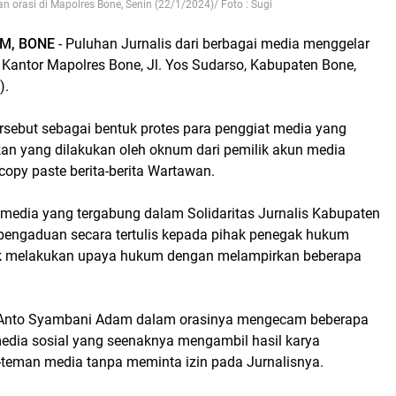
n orasi di Mapolres Bone, Senin (22/1/2024)/ Foto : Sugi
M, BONE
- Puluhan Jurnalis dari berbagai media menggelar
i Kantor Mapolres Bone, Jl. Yos Sudarso, Kabupaten Bone,
).
tersebut sebagai bentuk protes para penggiat media yang
n yang dilakukan oleh oknum dari pemilik akun media
copy paste berita-berita Wartawan.
 media yang tergabung dalam Solidaritas Jurnalis Kabupaten
engaduan secara tertulis kepada pihak penegak hukum
uk melakukan upaya hukum dengan melampirkan beberapa
i Anto Syambani Adam dalam orasinya mengecam beberapa
edia sosial yang seenaknya mengambil hasil karya
n-teman media tanpa meminta izin pada Jurnalisnya.