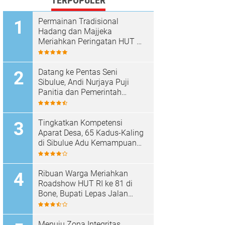
TERPOPULER
Permainan Tradisional
Hadang dan Majjeka
Meriahkan Peringatan HUT RI
di Sibulue
Datang ke Pentas Seni
Sibulue, Andi Nurjaya Puji
Panitia dan Pemerintah
Kecamatan
Tingkatkan Kompetensi
Aparat Desa, 65 Kadus-Kaling
di Sibulue Adu Kemampuan
Berpidato
Ribuan Warga Meriahkan
Roadshow HUT RI ke 81 di
Bone, Bupati Lepas Jalan
Santai
Menuju Zona Integritas,