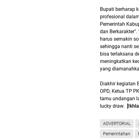
Bupati berharap 
profesional dala
Pemerintah Kabup
dan Berkarakter".
harus semakin so
sehingga nanti s
bisa terlaksana d
meningkatkan ke
yang diamanahkan 
Diakhir kegiatan 
OPD, Ketua TP P
tamu undangan l
lucky draw.
[Ikhl
ADVERTORIAL
Pemerintahan