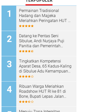
TERPOPULER
Permainan Tradisional
Hadang dan Majjeka
Meriahkan Peringatan HUT RI
di Sibulue
Datang ke Pentas Seni
Sibulue, Andi Nurjaya Puji
Panitia dan Pemerintah
Kecamatan
Tingkatkan Kompetensi
Aparat Desa, 65 Kadus-Kaling
di Sibulue Adu Kemampuan
Berpidato
Ribuan Warga Meriahkan
Roadshow HUT RI ke 81 di
Bone, Bupati Lepas Jalan
Santai
Menuju Zona Integritas,