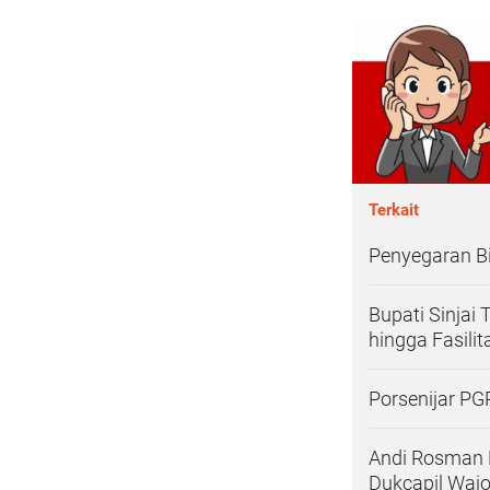
Terkait
Penyegaran Bi
Bupati Sinjai
hingga Fasilit
Porsenijar PGR
Andi Rosman 
Dukcapil Waj