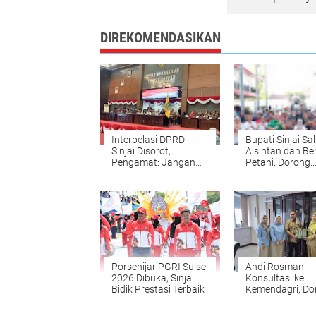
DIREKOMENDASIKAN
Interpelasi DPRD
Bupati Sinjai Sa
Sinjai Disorot,
Alsintan dan Be
Pengamat: Jangan
Petani, Dorong
Gunakan Hak Khusus
Produktivitas
untuk Persoalan
Pertanian
Teknis
Porsenijar PGRI Sulsel
Andi Rosman
2026 Dibuka, Sinjai
Konsultasi ke
Bidik Prestasi Terbaik
Kemendagri, Do
Pelayanan Dukc
Wajo Lebih Mod