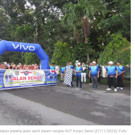
epas peserta jalan santi dalam rangka HUT Korpri, Senin (27/11/2023)/ Foto :