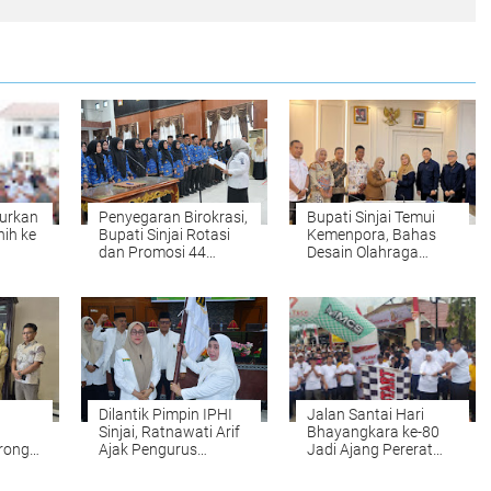
lurkan
Penyegaran Birokrasi,
Bupati Sinjai Temui
nih ke
Bupati Sinjai Rotasi
Kemenpora, Bahas
dan Promosi 44
Desain Olahraga
Pejabat
Daerah hingga
Fasilitas Atlet
Dilantik Pimpin IPHI
Jalan Santai Hari
Sinjai, Ratnawati Arif
Bhayangkara ke-80
rong
Ajak Pengurus
Jadi Ajang Pererat
apil
Perkuat Ukhuwah dan
Sinergi Polri dan
ern
Pembinaan Umat
Masyarakat di Sinjai