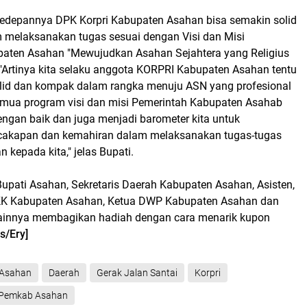
kedepannya DPK Korpri Kabupaten Asahan bisa semakin solid
m melaksanakan tugas sesuai dengan Visi dan Misi
aten Asahan "Mewujudkan Asahan Sejahtera yang Religius
 "Artinya kita selaku anggota KORPRI Kabupaten Asahan tentu
lid dan kompak dalam rangka menuju ASN yang profesional
emua program visi dan misi Pemerintah Kabupaten Asahab
engan baik dan juga menjadi barometer kita untuk
cakapan dan kemahiran dalam melaksanakan tugas-tugas
kepada kita," jelas Bupati.
Bupati Asahan, Sekretaris Daerah Kabupaten Asahan, Asisten,
KK Kabupaten Asahan, Ketua DWP Kabupaten Asahan dan
ainnya membagikan hadiah dengan cara menarik kupon
as/Ery]
Asahan
Daerah
Gerak Jalan Santai
Korpri
Pemkab Asahan