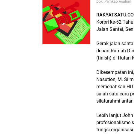
Dok. Pemkab Asahan
RAKYATSATU.C
Korpri ke-52 Tah
Jalan Santai, Se
Gerak jalan santa
depan Rumah Dina
(finish) di Huta
Dikesempatan ini
Nasution, M. Si m
memeriahkan HUT K
salah satu cara 
silaturahmi antar
Lebih lanjut Joh
profesionalisme s
fungsi organisasi