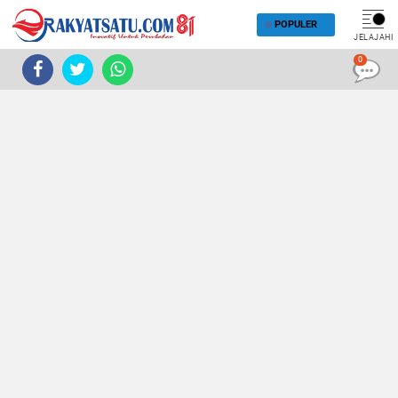
POPULER
JELAJAHI
0