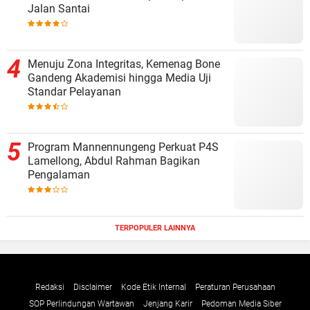
Jalan Santai
Menuju Zona Integritas, Kemenag Bone
Gandeng Akademisi hingga Media Uji
Standar Pelayanan
Program Mannennungeng Perkuat P4S
Lamellong, Abdul Rahman Bagikan
Pengalaman
TERPOPULER LAINNYA
Redaksi
Disclaimer
Kode Etik Internal
Peraturan Perusahaan
SOP Perlindungan Wartawan
Jenjang Karir
Pedoman Media Siber