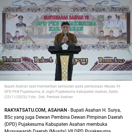
Bupati Asahan saat memberikan sambutan pada pembukaan Musda VII
DPD PKB Pujakesuma, di Joglo Pujakesuma Kabupaten Asahan, Sabtu
(25/11/2023)/ Foto : Dok. Pemkab Asahan
RAKYATSATU.COM, ASAHAN
- Bupati Asahan H. Surya,
BSc yang juga Dewan Pembina Dewan Pimpinan Daerah
(DPD) Pujakesuma Kabupaten Asahan membuka
Musyawarah Daerah (Musda) VII DPD Pujakesuma