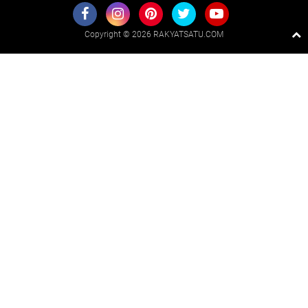
Copyright ©
2026 RAKYATSATU.COM
Premium
By
Raushan
Design
With
Shroff
Templates